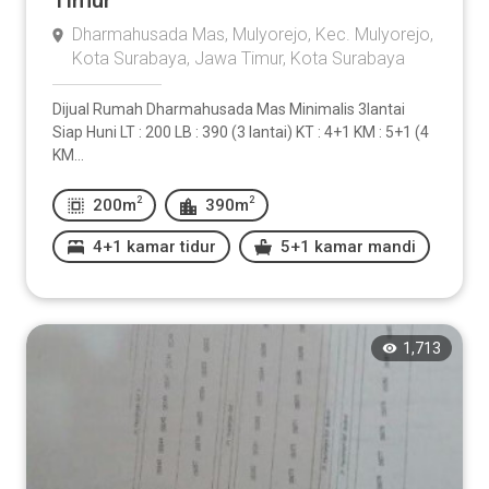
Timur
Dharmahusada Mas, Mulyorejo, Kec. Mulyorejo,
Kota Surabaya, Jawa Timur, Kota Surabaya
Dijual Rumah Dharmahusada Mas Minimalis 3lantai
Siap Huni LT : 200 LB : 390 (3 lantai) KT : 4+1 KM : 5+1 (4
KM...
2
2
200m
390m
4+1 kamar tidur
5+1 kamar mandi
1,713