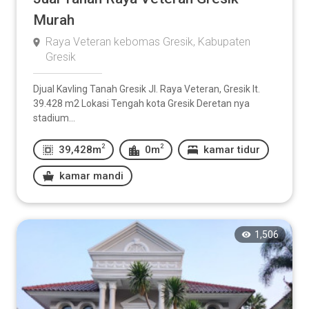
Murah
Raya Veteran kebomas Gresik, Kabupaten
Gresik
Djual Kavling Tanah Gresik Jl. Raya Veteran, Gresik lt.
39.428 m2 Lokasi Tengah kota Gresik Deretan nya
stadium...
2
2
39,428m
0m
kamar tidur
kamar mandi
1,506