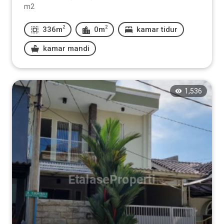
m2
2
2
336m
0m
kamar tidur
kamar mandi
1,536