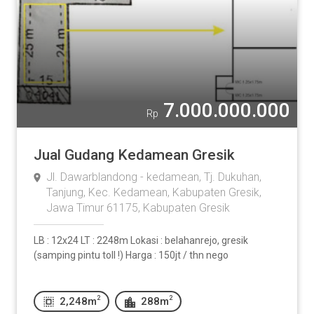
7.000.000.000
Rp
Jual Gudang Kedamean Gresik
Jl. Dawarblandong - kedamean, Tj. Dukuhan,
Tanjung, Kec. Kedamean, Kabupaten Gresik,
Jawa Timur 61175, Kabupaten Gresik
LB : 12x24 LT : 2248m Lokasi : belahanrejo, gresik
(samping pintu toll !) Harga : 150jt / thn nego
2
2
2,248m
288m