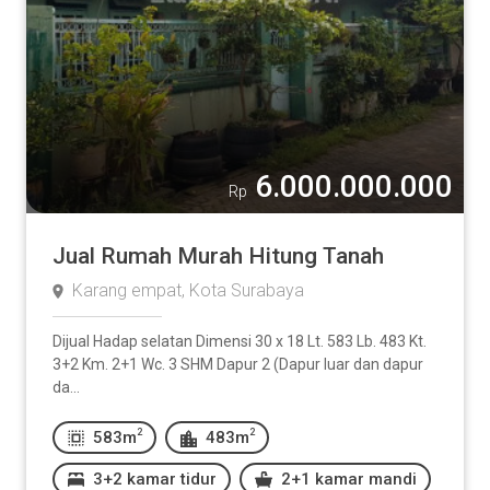
6.000.000.000
Rp
Jual Rumah Murah Hitung Tanah
Karang empat, Kota Surabaya
Dijual Hadap selatan Dimensi 30 x 18 Lt. 583 Lb. 483 Kt.
3+2 Km. 2+1 Wc. 3 SHM Dapur 2 (Dapur luar dan dapur
da...
2
2
583m
483m
3+2 kamar tidur
2+1 kamar mandi