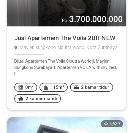
3.700.000.000
Rp
Jual Apartemen The Voila 2BR NEW
Mayjen sungkono ciputra world, Kota Surabaya
Dijual Apartemen The Voila Ciputra World jl. Mayjen
Sungkono Surabaya 1. Apartemen VOILA with sky deck
L...
2
2
0m
115m
2 kamar tidur
2 kamar mandi
4,539