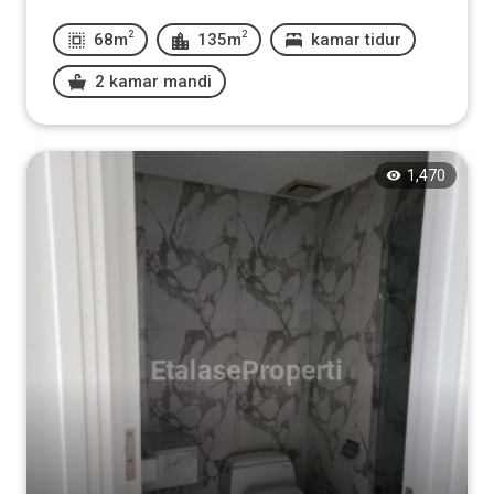
2
2
68m
135m
kamar tidur
2 kamar mandi
1,470