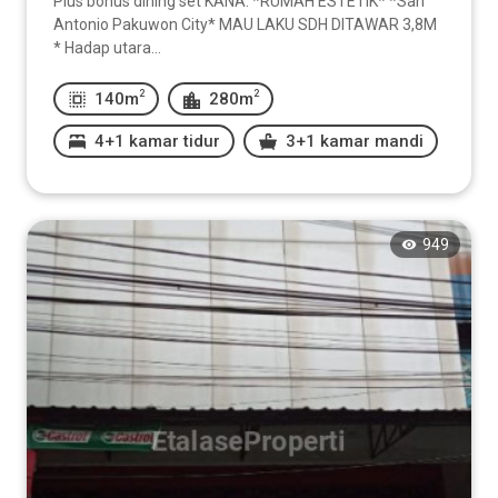
Plus bonus dining set KANA. *RUMAH ESTETIK* *San
Antonio Pakuwon City* MAU LAKU SDH DITAWAR 3,8M
* Hadap utara...
2
2
140m
280m
4+1 kamar tidur
3+1 kamar mandi
949