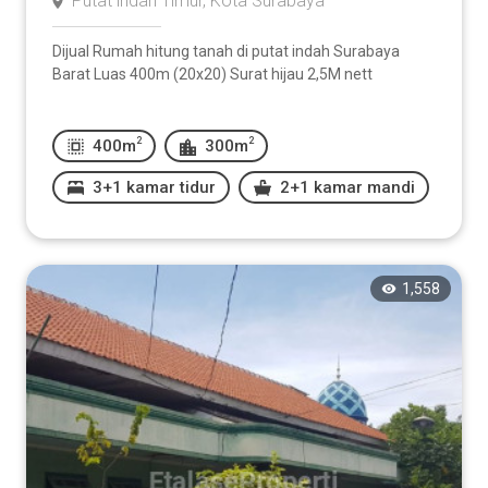
Putat indah Timur, Kota Surabaya
Dijual Rumah hitung tanah di putat indah Surabaya
Barat Luas 400m (20x20) Surat hijau 2,5M nett
2
2
400m
300m
3+1 kamar tidur
2+1 kamar mandi
1,558