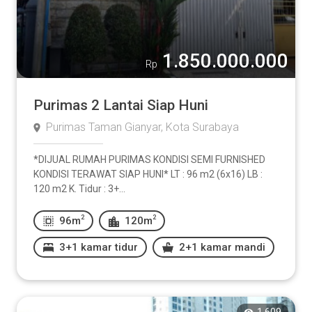
1.850.000.000
Rp
Purimas 2 Lantai Siap Huni
Purimas Taman Gianyar, Kota Surabaya
*DIJUAL RUMAH PURIMAS KONDISI SEMI FURNISHED
KONDISI TERAWAT SIAP HUNI* LT : 96 m2 (6x16) LB :
120 m2 K. Tidur : 3+...
2
2
96m
120m
3+1 kamar tidur
2+1 kamar mandi
1,609