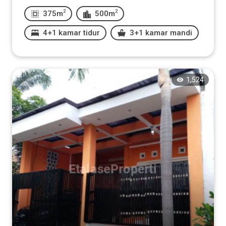
2
2
375m
500m
4+1 kamar tidur
3+1 kamar mandi
1,524