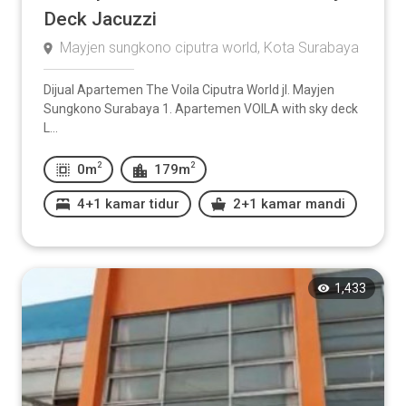
Deck Jacuzzi
Mayjen sungkono ciputra world, Kota Surabaya
Dijual Apartemen The Voila Ciputra World jl. Mayjen
Sungkono Surabaya 1. Apartemen VOILA with sky deck
L...
2
2
0m
179m
4+1 kamar tidur
2+1 kamar mandi
1,433