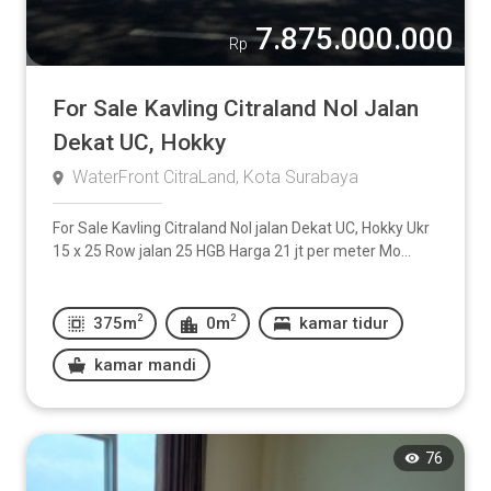
7.875.000.000
Rp
For Sale Kavling Citraland Nol Jalan
Dekat UC, Hokky
WaterFront CitraLand, Kota Surabaya
For Sale Kavling Citraland Nol jalan Dekat UC, Hokky Ukr
15 x 25 Row jalan 25 HGB Harga 21 jt per meter Mo...
2
2
375m
0m
kamar tidur
kamar mandi
76