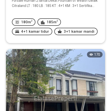
Forsale Rumah 2 lantai Dekat Fountain of wealth Gwalk
Citraland LT : 180 LB : 185 KT : 4+1 KM : 3+1 Sertifika...
2
2
180m
185m
4+1 kamar tidur
3+1 kamar mandi
170