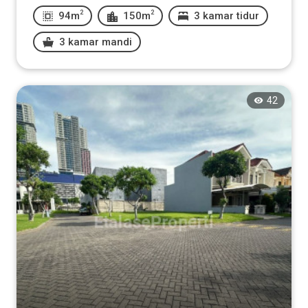
2
2
94m
150m
3 kamar tidur
3 kamar mandi
42