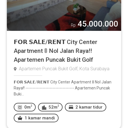
45.000.000
Rp
𝗙𝗢𝗥 𝗦𝗔𝗟𝗘/𝗥𝗘𝗡𝗧 City Center
Apartment 🚦 Nol Jalan Raya!!
Apartemen Puncak Bukit Golf
Apartemen Puncak Bukit Golf, Kota Surabaya
𝗙𝗢𝗥 𝗦𝗔𝗟𝗘/𝗥𝗘𝗡𝗧 City Center Apartment 🚦 Nol Jalan
Raya!! ---------------------------------- Apartemen Puncak
Buki...
2
2
0m
52m
2 kamar tidur
1 kamar mandi