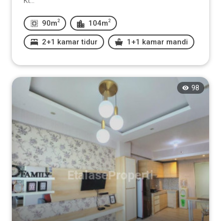
Kt...
2
2
90m
104m
2+1 kamar tidur
1+1 kamar mandi
98