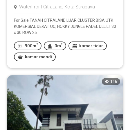
WaterFront CitraLand, Kota Surabaya
For Sale TANAH CITRALAND LUAR CLUSTER BISA UTK
KOMERSIAL DEKAT UC, HOKKY,JUNGLE PADEL DLL LT 30
x 30 ROW 25...
2
2
900m
0m
kamar tidur
kamar mandi
116