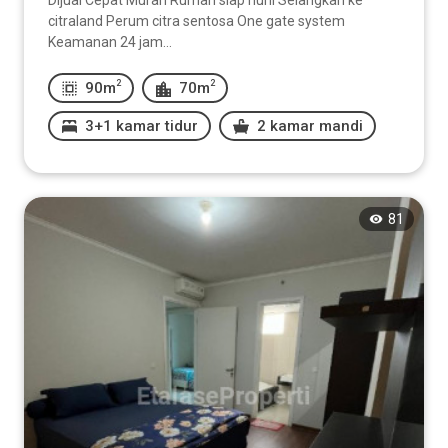
Dijual Cepat Murah Rumah siap huni Selangkah ke
citraland Perum citra sentosa One gate system
Keamanan 24 jam...
2
2
90m
70m
3+1 kamar tidur
2 kamar mandi
81