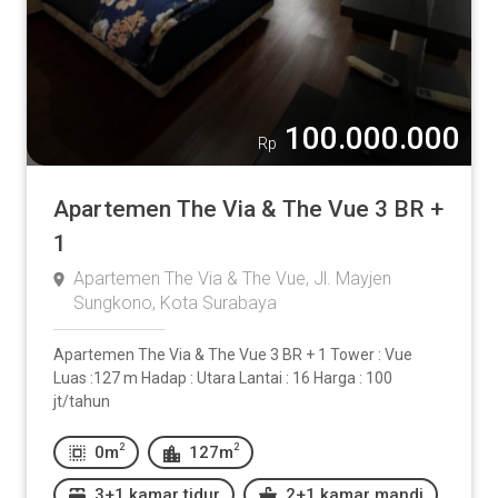
100.000.000
Rp
Apartemen The Via & The Vue 3 BR +
1
Apartemen The Via & The Vue, Jl. Mayjen
Sungkono, Kota Surabaya
Apartemen The Via & The Vue 3 BR + 1 Tower : Vue
Luas :127 m Hadap : Utara Lantai : 16 Harga : 100
jt/tahun
2
2
0m
127m
3+1 kamar tidur
2+1 kamar mandi