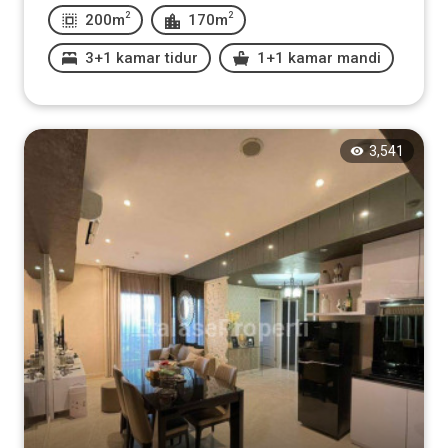
2
2
200m
170m
3+1 kamar tidur
1+1 kamar mandi
3,541