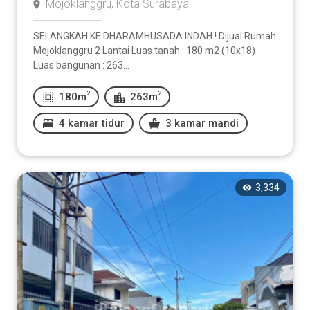
Mojoklanggru, Kota Surabaya
SELANGKAH KE DHARAMHUSADA INDAH ! Dijual Rumah
Mojoklanggru 2 Lantai Luas tanah : 180 m2 (10x18)
Luas bangunan : 263...
2
2
180m
263m
4 kamar tidur
3 kamar mandi
3,334