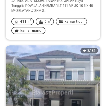
JARANG ADA ! DIJUAL TANAH NOL JALAN Raya
Tenggilis ROW JALAN KEMBAR LT 411 M² UK. 10.5 X 40
M² SELATAN // SHM S...
2
2
411m
0m
kamar tidur
kamar mandi
3,186