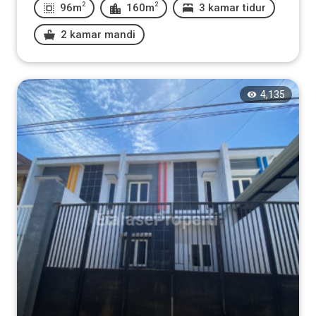
2
2
96m
160m
3 kamar tidur
2 kamar mandi
4,135