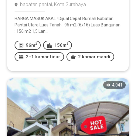
babatan pantai, Kota Surabaya
HARGA MASUK AKAL ! Dijual Cepat Rumah Babatan
Pantai Utara Luas Tanah : 96 m2 (6x16) Luas Bangunan
: 156 m2 1,5 Lan...
2
2
96m
156m
2+1 kamar tidur
2 kamar mandi
4,041