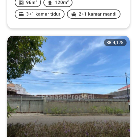
2
2
96m
120m
3+1 kamar tidur
2+1 kamar mandi
4,178