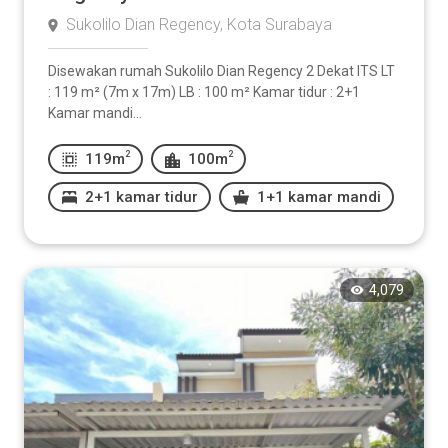
Sukolilo Dian Regency, Kota Surabaya
Disewakan rumah Sukolilo Dian Regency 2 Dekat ITS LT
: 119 m² (7m x 17m) LB : 100 m² Kamar tidur : 2+1
Kamar mandi...
2
2
119m
100m
2+1 kamar tidur
1+1 kamar mandi
4,079