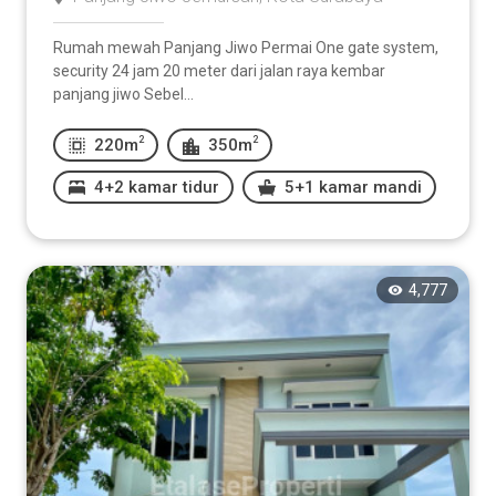
Rumah mewah Panjang Jiwo Permai One gate system,
security 24 jam 20 meter dari jalan raya kembar
panjang jiwo Sebel...
2
2
220m
350m
4+2 kamar tidur
5+1 kamar mandi
4,777