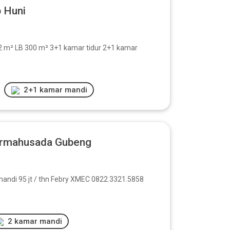
p Huni
 312 m² LB 300 m² 3+1 kamar tidur 2+1 kamar
2+1 kamar mandi
armahusada Gubeng
 mandi 95 jt / thn Febry XMEC 0822.3321.5858
2 kamar mandi