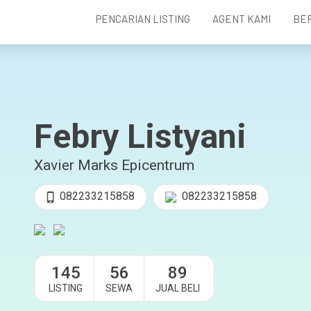
PENCARIAN LISTING
AGENT KAMI
BE
Febry Listyani
Xavier Marks Epicentrum
082233215858
082233215858
145
56
89
LISTING
SEWA
JUAL BELI