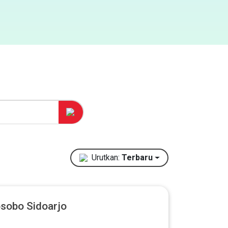
Urutkan:
Terbaru
osobo Sidoarjo