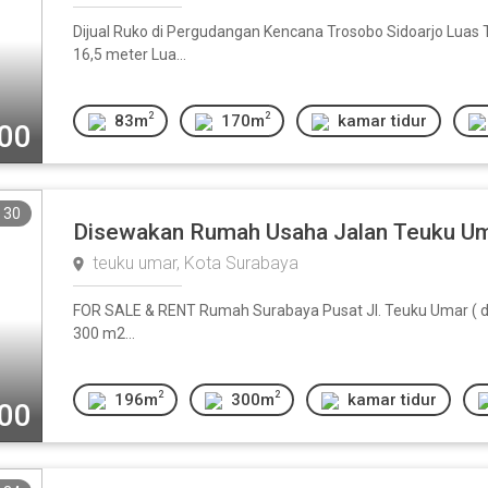
Dijual Ruko di Pergudangan Kencana Trosobo Sidoarjo Luas
16,5 meter Lua...
2
2
83m
170m
kamar tidur
000
30
Disewakan Rumah Usaha Jalan Teuku U
teuku umar, Kota Surabaya
FOR SALE & RENT Rumah Surabaya Pusat Jl. Teuku Umar ( deka
300 m2...
2
2
196m
300m
kamar tidur
000