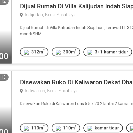
12
Dijual Rumah Di Villa Kalijudan Indah Sia
kalijudan, Kota Surabaya
Dijual Rumah di Villa Kalijudan Indah Siap huni, terawat LT
mandi SHM...
2
2
312m
300m
3+1 kamar tidur
000
13
Disewakan Ruko Di Kaliwaron Dekat Dh
kaliwaron, Kota Surabaya
Disewakan Ruko di Kaliwaron Luas 5.5 x 20 2 lantai 2 kamar
2
2
110m
110m
kamar tidur
000