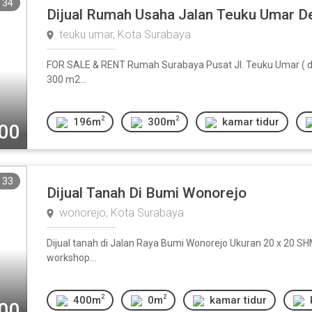
34
Dijual Rumah Usaha Jalan Teuku Umar D
teuku umar, Kota Surabaya
FOR SALE & RENT Rumah Surabaya Pusat Jl. Teuku Umar ( deka
300 m2...
2
2
196m
300m
kamar tidur
000
33
Dijual Tanah Di Bumi Wonorejo
wonorejo, Kota Surabaya
Dijual tanah di Jalan Raya Bumi Wonorejo Ukuran 20 x 20 SHM
workshop...
2
2
400m
0m
kamar tidur
000