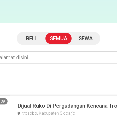
BELI
SEMUA
SEWA
39
Dijual Ruko Di Pergudangan Kencana Tr
trosobo, Kabupaten Sidoarjo