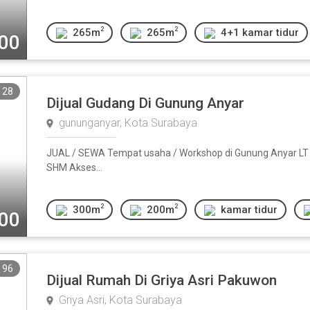
2
2
265m
265m
4+1 kamar tidur
000
28
Dijual Gudang Di Gunung Anyar
gununganyar, Kota Surabaya
JUAL / SEWA Tempat usaha / Workshop di Gunung Anyar LT 30
SHM Akses...
2
2
300m
200m
kamar tidur
000
96
Dijual Rumah Di Griya Asri Pakuwon
Griya Asri, Kota Surabaya