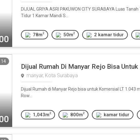
DIJUAL GRIYA ASRI PAKUWON CITY SURABAYA Luas Tanah 7
Tidur 1 Kamar Mandi S...
2
2
78m
50m
2 kamar tidur
000
14
Dijual Rumah Di Manyar Rejo Bisa Untuk
manyar, Kota Surabaya
Dijual Rumah di Manyar Rejo bisa untuk Komersial LT 1.043 
Row...
2
2
1,043m
800m
kamar tidur
000