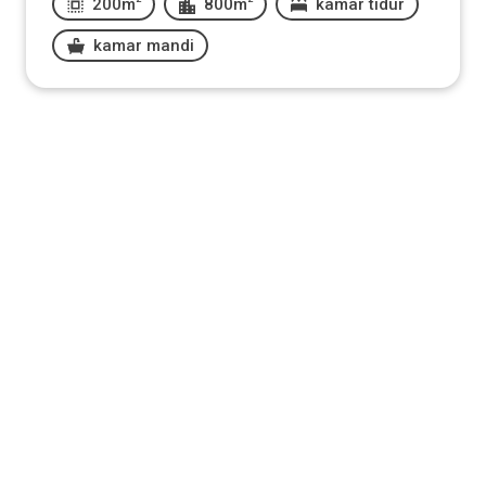
200m
800m
kamar tidur
kamar mandi