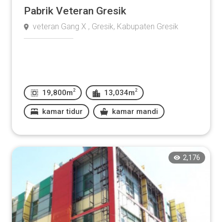
Pabrik Veteran Gresik
veteran Gang X , Gresik, Kabupaten Gresik
2
2
19,800m
13,034m
kamar tidur
kamar mandi
2,176