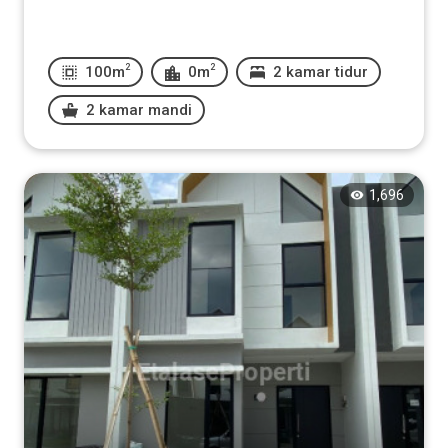
2
2
100m
0m
2 kamar tidur
2 kamar mandi
1,696