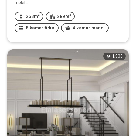
mobil...
2
2
263m
289m
8 kamar tidur
4 kamar mandi
1,935