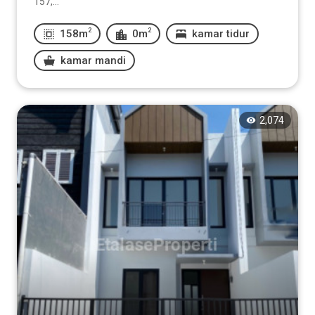
157,...
2
2
158m
0m
kamar tidur
kamar mandi
2,074