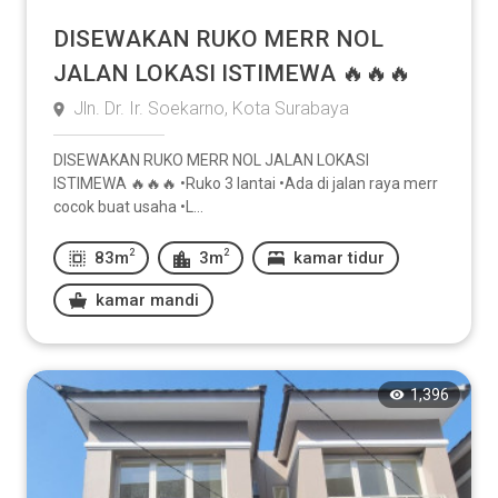
DISEWAKAN RUKO MERR NOL
JALAN LOKASI ISTIMEWA 🔥🔥🔥
Jln. Dr. Ir. Soekarno, Kota Surabaya
DISEWAKAN RUKO MERR NOL JALAN LOKASI
ISTIMEWA 🔥🔥🔥 •Ruko 3 lantai •Ada di jalan raya merr
cocok buat usaha •L...
2
2
83m
3m
kamar tidur
kamar mandi
1,396