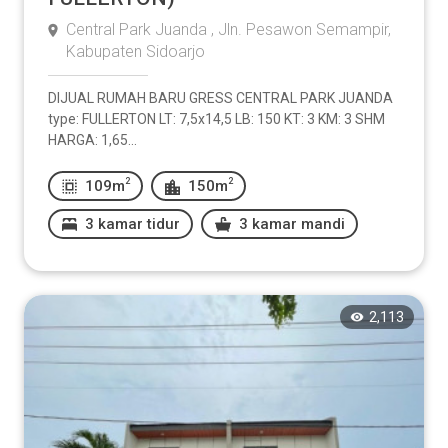
Central Park Juanda , Jln. Pesawon Semampir,
Kabupaten Sidoarjo
DIJUAL RUMAH BARU GRESS CENTRAL PARK JUANDA
type: FULLERTON LT: 7,5x14,5 LB: 150 KT: 3 KM: 3 SHM
HARGA: 1,65...
2
2
109m
150m
3 kamar tidur
3 kamar mandi
2,113