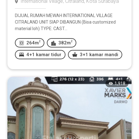
International Village, Citraland, Kota Surabaya
DIJUAL RUMAH MEWAH INTERNATIONAL VILLAGE
CITRALAND UNIT SIAP DIBANGUN (Bisa customized
material loh) TYPE: CAST...
2
2
264m
382m
4+1 kamar tidur
3+1 kamar mandi
1,918