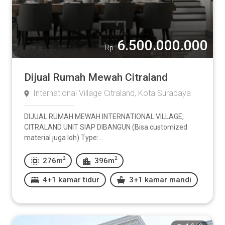
6.500.000.000
Rp
Dijual Rumah Mewah Citraland
International Village Citraland, Kota Surabaya
DIJUAL RUMAH MEWAH INTERNATIONAL VILLAGE,
CITRALAND UNIT SIAP DIBANGUN (Bisa customized
material juga loh) Type:...
2
2
276m
396m
4+1 kamar tidur
3+1 kamar mandi