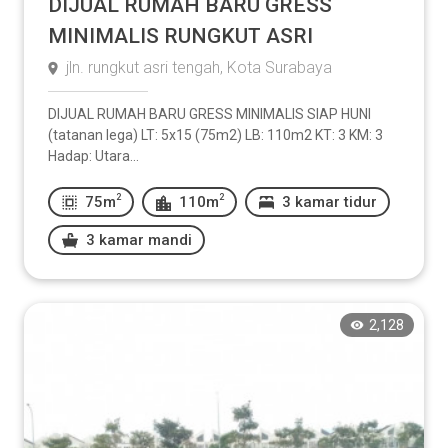
DIJUAL RUMAH BARU GRESS
MINIMALIS RUNGKUT ASRI
jln. rungkut asri tengah, Kota Surabaya
DIJUAL RUMAH BARU GRESS MINIMALIS SIAP HUNI
(tatanan lega) LT: 5x15 (75m2) LB: 110m2 KT: 3 KM: 3
Hadap: Utara...
2
2
75m
110m
3 kamar tidur
3 kamar mandi
2,128