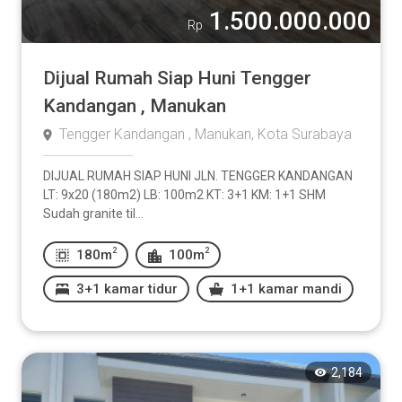
1.500.000.000
Rp
Dijual Rumah Siap Huni Tengger
Kandangan , Manukan
Tengger Kandangan , Manukan, Kota Surabaya
DIJUAL RUMAH SIAP HUNI JLN. TENGGER KANDANGAN
LT: 9x20 (180m2) LB: 100m2 KT: 3+1 KM: 1+1 SHM
Sudah granite til...
2
2
180m
100m
3+1 kamar tidur
1+1 kamar mandi
2,184