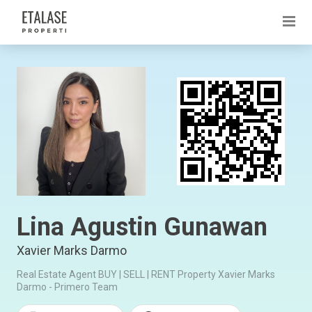
Lina Agustin Gunawan
Xavier Marks Darmo
Real Estate Agent BUY | SELL | RENT Property Xavier Marks
Darmo - Primero Team