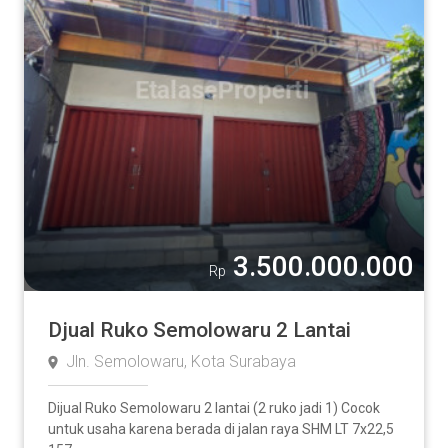
3.500.000.000
Rp
Djual Ruko Semolowaru 2 Lantai
Jln. Semolowaru, Kota Surabaya
Dijual Ruko Semolowaru 2 lantai (2 ruko jadi 1) Cocok
untuk usaha karena berada di jalan raya SHM LT 7x22,5