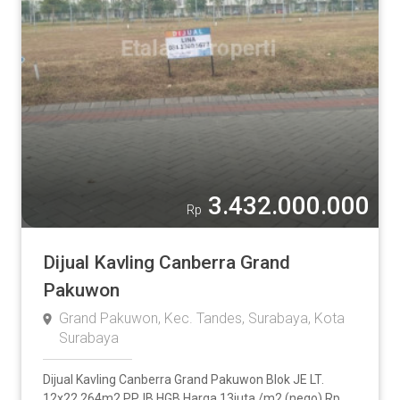
3.432.000.000
Rp
Dijual Kavling Canberra Grand
Pakuwon
Grand Pakuwon, Kec. Tandes, Surabaya, Kota
Surabaya
Dijual Kavling Canberra Grand Pakuwon Blok JE LT.
12x22 264m2 PPJB HGB Harga 13juta /m2 (nego) Rp.