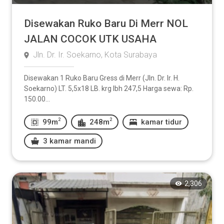
Disewakan Ruko Baru Di Merr NOL
JALAN COCOK UTK USAHA
Jln. Dr. Ir. Soekarno, Kota Surabaya
Disewakan 1 Ruko Baru Gress di Merr (Jln. Dr. Ir. H.
Soekarno) LT. 5,5x18 LB. krg lbh 247,5 Harga sewa: Rp.
150.00...
2
2
99m
248m
kamar tidur
3 kamar mandi
2,306