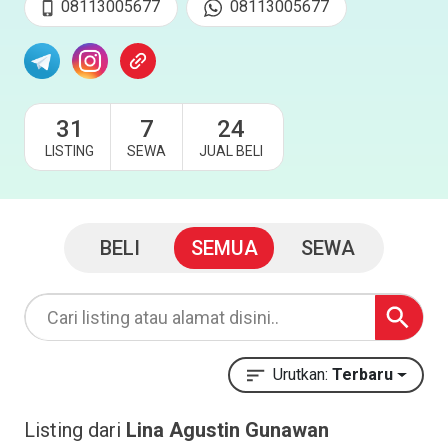
08113005677
08113005677
31
7
24
LISTING
SEWA
JUAL BELI
BELI
SEMUA
SEWA
Urutkan:
Terbaru
Listing dari
Lina Agustin Gunawan