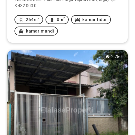
3.432.000.0...
2
2
264m
0m
kamar tidur
kamar mandi
2,250