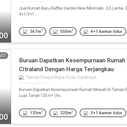
Jual Rumah Baru Raffles Garden New Minimalis -2,5 Lantai 
4+1/5+1...
2
2
367m
550m
4+1 kamar tidur
000
607
Buruan Dapatkan Kesempurnaan Rumah 
Citraland Dengan Harga Terjangkau
Taman Puspa Raya, Kota Surabaya
Buruan Dapatkan Kesempurnaan Rumah Mewah Di Taman Pus
Luas Tanah 135 m² (9x...
2
2
135m
320m
3+1 kamar tidur
000