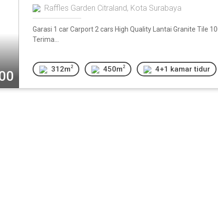
Raffles Garden Citraland, Kota Surabaya
Garasi 1 car Carport 2 cars High Quality Lantai Granite Tile
Terima...
2
2
312m
450m
4+1 kamar tidur
000