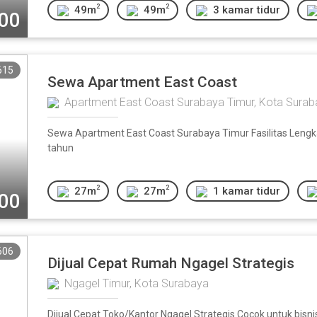
2
2
49m
49m
3 kamar tidur
000
615
Sewa Apartment East Coast
Apartment East Coast Surabaya Timur, Kota Sura
Sewa Apartment East Coast Surabaya Timur Fasilitas Lengk
tahun
2
2
27m
27m
1 kamar tidur
000
606
Dijual Cepat Rumah Ngagel Strategis
Ngagel Timur, Kota Surabaya
Dijual Cepat Toko/Kantor Ngagel Strategis Cocok untuk bisnis.