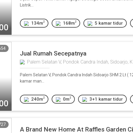
Listrik...
2
2
134m
168m
5 kamar tidur
000
654
Jual Rumah Secepatnya
Palem Selatan V, Pondok Candra Indah, Sidoarjo, 
Palem Selatan V, Pondok Candra Indah Sidoarjo SHM 2 Lt ( 1
kamar man...
2
2
240m
0m
3+1 kamar tidur
000
727
A Brand New Home At Raffles Garden Cit