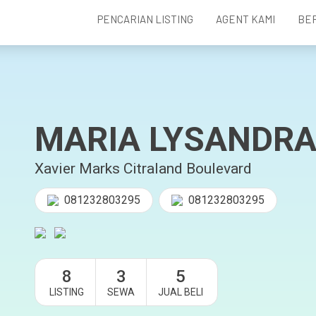
PENCARIAN LISTING
AGENT KAMI
BE
MARIA LYSANDR
Xavier Marks Citraland Boulevard
081232803295
081232803295
8
3
5
LISTING
SEWA
JUAL BELI