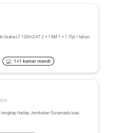
 Usaha LT 120m2 KT 2 + 1 KM 1 + 1 75jt / tahun
1+1 kamar mandi
baya
as lengkap Hadap Jembatan Suramadu luas