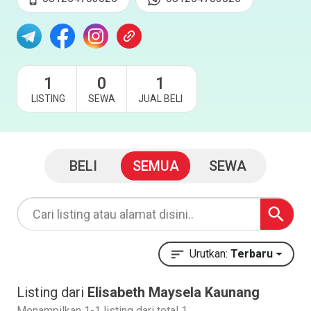
1
0
1
LISTING
SEWA
JUAL BELI
BELI
SEMUA
SEWA
Urutkan:
Terbaru
Listing dari
Elisabeth Maysela Kaunang
Menampilkan 1-1 listing dari total 1