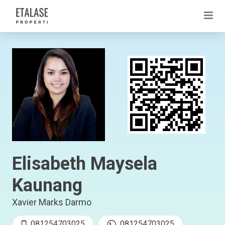
Elisabeth Maysela
Kaunang
Xavier Marks Darmo
081254703025
081254703025