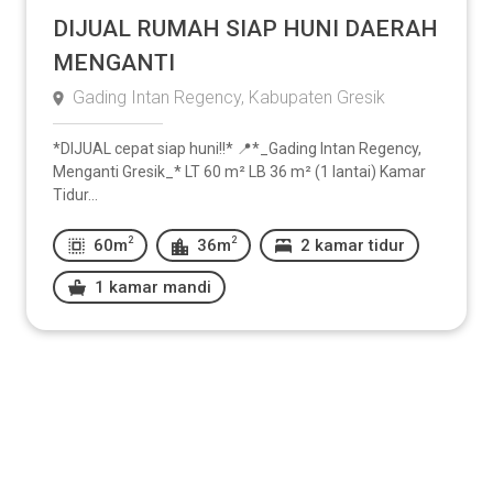
DIJUAL RUMAH SIAP HUNI DAERAH
MENGANTI
Gading Intan Regency, Kabupaten Gresik
*DIJUAL cepat siap huni!!* 📍*_Gading Intan Regency,
Menganti Gresik_* LT 60 m² LB 36 m² (1 lantai) Kamar
Tidur...
2
2
60m
36m
2 kamar tidur
1 kamar mandi