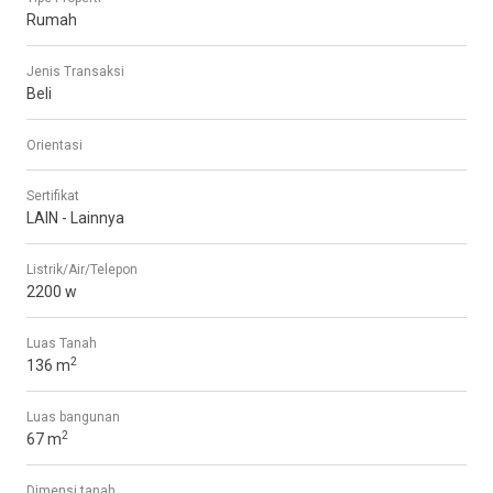
Rumah
Jenis Transaksi
Beli
Orientasi
Sertifikat
LAIN - Lainnya
Listrik/Air/Telepon
2200 w
Luas Tanah
2
136 m
Luas bangunan
2
67 m
Dimensi tanah