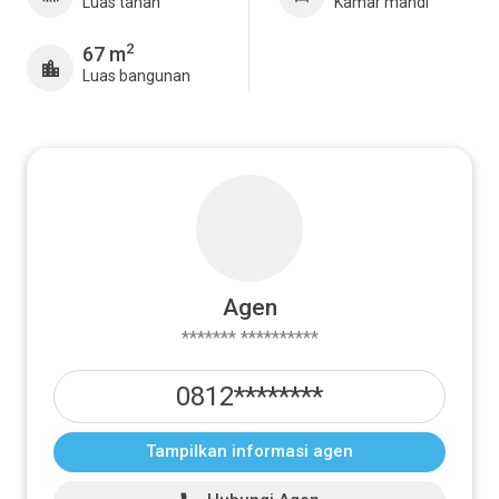
Luas tanah
Kamar mandi
2
67 m
Luas bangunan
Agen
******* **********
0812********
Tampilkan informasi agen