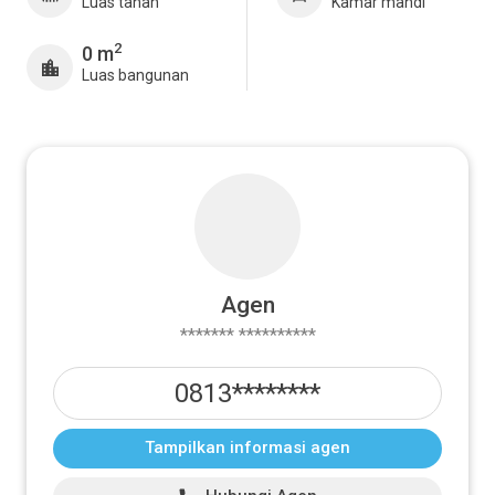
Luas tanah
Kamar mandi
2
0 m
Luas bangunan
Agen
******* **********
0813********
Tampilkan informasi agen