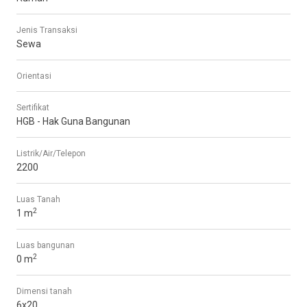
Jenis Transaksi
Sewa
Orientasi
Sertifikat
HGB - Hak Guna Bangunan
Listrik/Air/Telepon
2200
Luas Tanah
2
1 m
Luas bangunan
2
0 m
Dimensi tanah
6x20