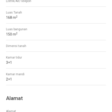
Listrik/Air/Telepon
Luas Tanah
2
168 m
Luas bangunan
2
150 m
Dimensi tanah
Kamar tidur
3+1
Kamar mandi
2+1
Alamat
Alamat