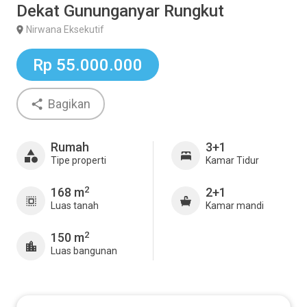
Dekat Gununganyar Rungkut
Nirwana Eksekutif
Rp 55.000.000
Bagikan
Rumah
3+1
Tipe properti
Kamar Tidur
2
168 m
2+1
Luas tanah
Kamar mandi
2
150 m
Luas bangunan