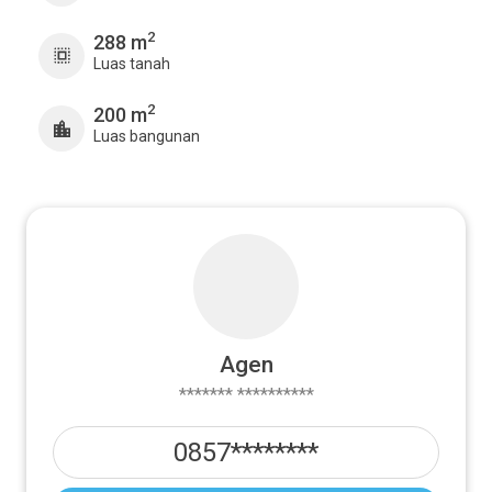
2
288 m
Luas tanah
2
200 m
Luas bangunan
Agen
******* **********
0857********