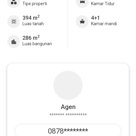
Tipe properti
Kamar Tidur
2
394 m
4+1
Luas tanah
Kamar mandi
2
286 m
Luas bangunan
Agen
******* **********
0878********