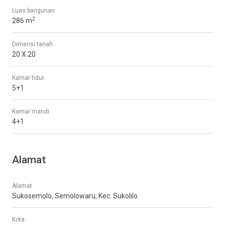
Luas bangunan
2
286 m
Dimensi tanah
20 X 20
Kamar tidur
5+1
Kamar mandi
4+1
Alamat
Alamat
Sukosemolo, Semolowaru, Kec. Sukolilo
Kota