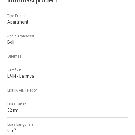
Informasi properti
Tipe Properti
Apartment
Jenis Transaksi
Beli
Orientasi
Sertifikat
LAIN - Lainnya
Listrik/Air/Telepon
Luas Tanah
2
52 m
Luas bangunan
2
0 m