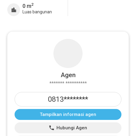
2
0 m
Luas bangunan
Agen
******* **********
0813********
Tampilkan informasi agen
Hubungi Agen