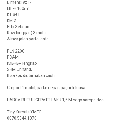
Dimensi 8x17
LB -+ 100m²
KT 3+1
KM 2
Hdp Selatan
Row longgar ( 3 mobil )
Akses jalan portal gate
PLN 2200
PDAM
IMB+BP lengkap
SHM Onhand,
Bisa kpr, diutamakan cash
Carport 1 mobil, parkir depan pagar leluasa
HARGA BUTUH CEPATT LAKU 1,6 M nego sampe deal
Tiny Kumala XMEC
0878.5544.1370