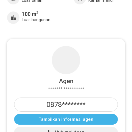
Luas tanah
Kamar mandi
2
100 m
Luas bangunan
Agen
******* **********
0878********
Tampilkan informasi agen