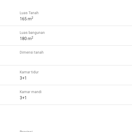
Luas Tanah
2
165 m
Luas bangunan
2
180 m
Dimensi tanah
Kamar tidur
3+1
Kamar mandi
3+1