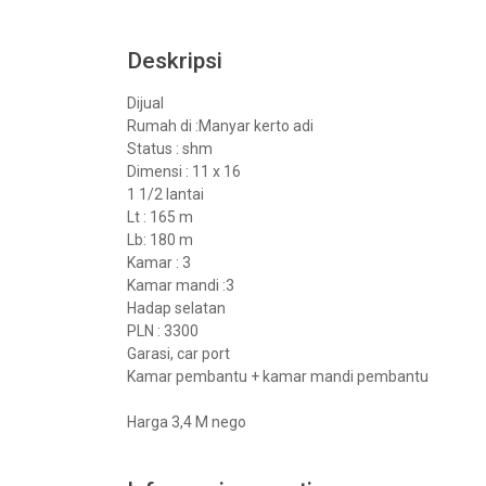
Deskripsi
Dijual
Rumah di :Manyar kerto adi
Status : shm
Dimensi : 11 x 16
1 1/2 lantai
Lt : 165 m
Lb: 180 m
Kamar : 3
Kamar mandi :3
Hadap selatan
PLN : 3300
Garasi, car port
Kamar pembantu + kamar mandi pembantu
Harga 3,4 M nego