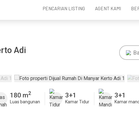
PENCARIAN LISTING
AGENT KAMI
BE
rto Adi
Ba
2
180 m
3+1
3+1
Luas bangunan
Kamar Tidur
Kamar mand