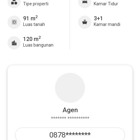
Tipe properti
Kamar Tidur
2
91 m
3+1
Luas tanah
Kamar mandi
2
120 m
Luas bangunan
Agen
******* **********
0878********