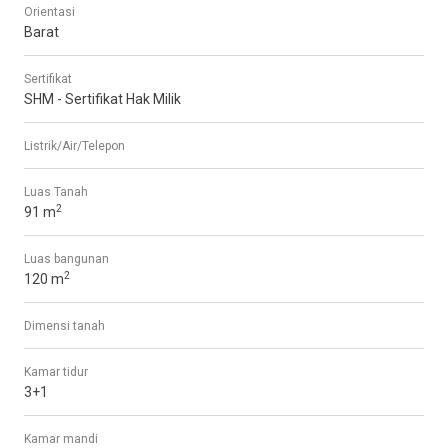
Orientasi
Barat
Sertifikat
SHM - Sertifikat Hak Milik
Listrik/Air/Telepon
Luas Tanah
2
91 m
Luas bangunan
2
120 m
Dimensi tanah
Kamar tidur
3+1
Kamar mandi