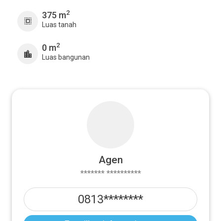
2
375 m
Luas tanah
2
0 m
Luas bangunan
Agen
******* **********
0813********