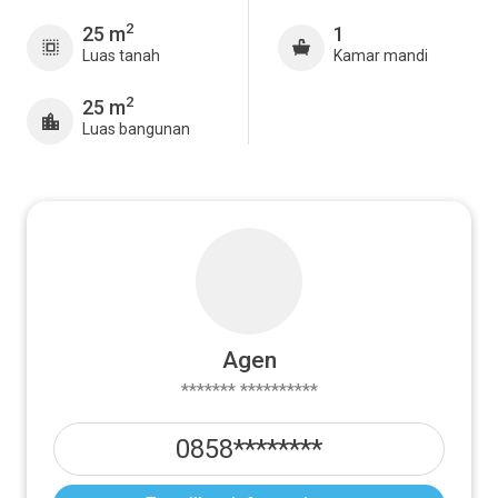
2
25 m
1
Luas tanah
Kamar mandi
2
25 m
Luas bangunan
Agen
******* **********
0858********