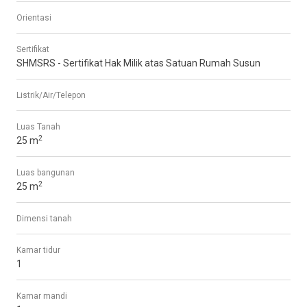
Orientasi
Sertifikat
SHMSRS - Sertifikat Hak Milik atas Satuan Rumah Susun
Listrik/Air/Telepon
Luas Tanah
2
25 m
Luas bangunan
2
25 m
Dimensi tanah
Kamar tidur
1
Kamar mandi