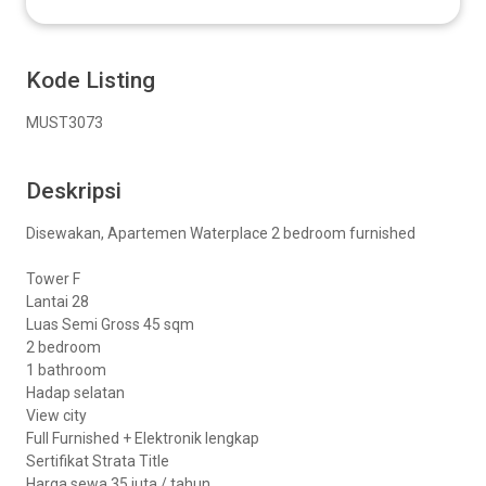
Kode Listing
MUST3073
Deskripsi
Disewakan, Apartemen Waterplace 2 bedroom furnished
Tower F
Lantai 28
Luas Semi Gross 45 sqm
2 bedroom
1 bathroom
Hadap selatan
View city
Full Furnished + Elektronik lengkap
Sertifikat Strata Title
Harga sewa 35 juta / tahun