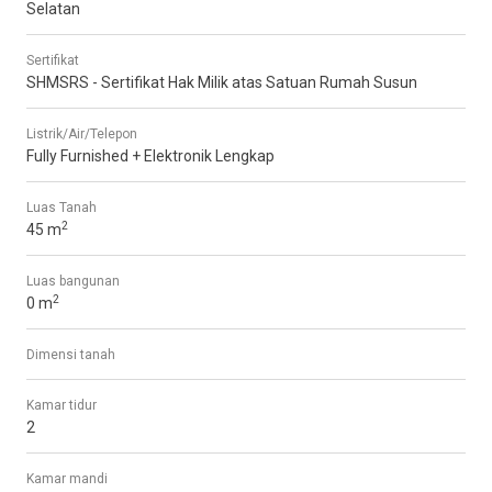
Selatan
Sertifikat
SHMSRS - Sertifikat Hak Milik atas Satuan Rumah Susun
Listrik/Air/Telepon
Fully Furnished + Elektronik Lengkap
Luas Tanah
2
45 m
Luas bangunan
2
0 m
Dimensi tanah
Kamar tidur
2
Kamar mandi