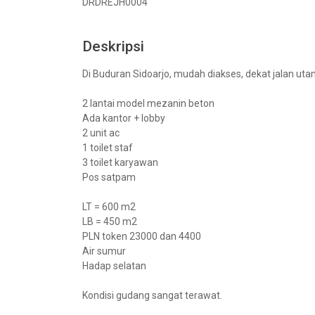
DRDREJH0004
Deskripsi
Di Buduran Sidoarjo, mudah diakses, dekat jalan utam
2 lantai model mezanin beton
Ada kantor + lobby
2 unit ac
1 toilet staf
3 toilet karyawan
Pos satpam
LT = 600 m2
LB = 450 m2
PLN token 23000 dan 4400
Air sumur
Hadap selatan
Kondisi gudang sangat terawat.