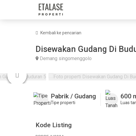
Kembali ke pencarian
Disewakan Gudang Di Bud
Demang singomenggolo
Pabrik / Gudang
600 
Tipe properti
Luas ta
Kode Listing