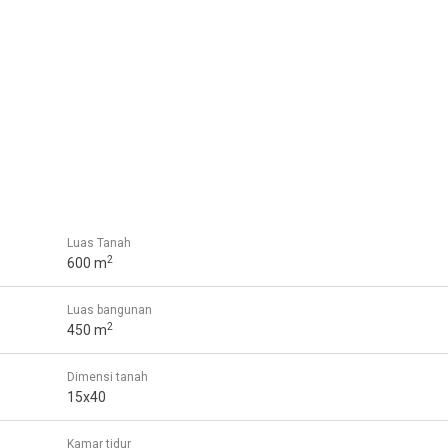
Luas Tanah
2
600 m
Luas bangunan
2
450 m
Dimensi tanah
15x40
Kamar tidur