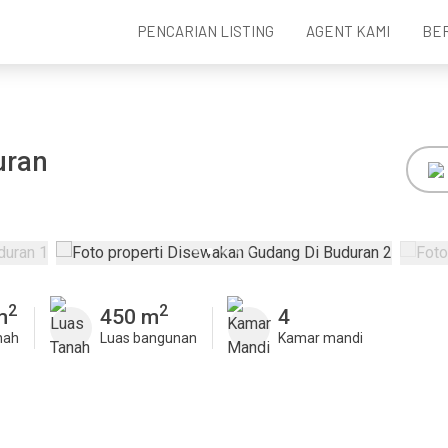
PENCARIAN LISTING
AGENT KAMI
BE
uran
2
2
m
450 m
4
nah
Luas bangunan
Kamar mandi