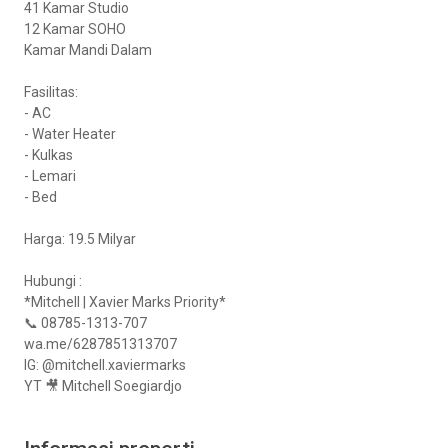
41 Kamar Studio
12 Kamar SOHO
Kamar Mandi Dalam
Fasilitas:
- AC
- Water Heater
- Kulkas
- Lemari
- Bed
Harga: 19.5 Milyar
Hubungi :
*Mitchell | Xavier Marks Priority*
📞 08785-1313-707
wa.me/6287851313707
IG: @mitchell.xaviermarks
YT 🎥 Mitchell Soegiardjo