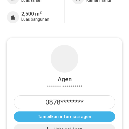
Luas tanah
Kamar mandi
2
2,500 m
Luas bangunan
Agen
******* **********
0878********
Tampilkan informasi agen