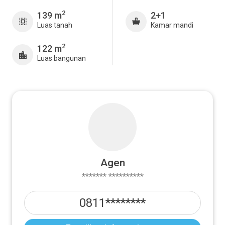
2
139 m
2+1
Luas tanah
Kamar mandi
2
122 m
Luas bangunan
Agen
******* **********
0811********