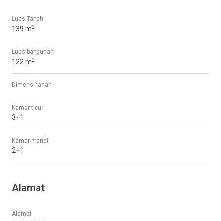
Luas Tanah
2
139 m
Luas bangunan
2
122 m
Dimensi tanah
Kamar tidur
3+1
Kamar mandi
2+1
Alamat
Alamat