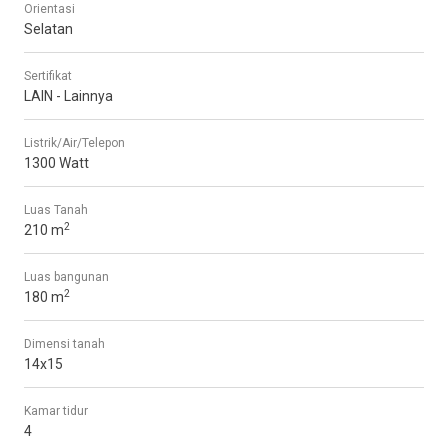
Orientasi
Selatan
Sertifikat
LAIN - Lainnya
Listrik/Air/Telepon
1300 Watt
Luas Tanah
2
210 m
Luas bangunan
2
180 m
Dimensi tanah
14x15
Kamar tidur
4