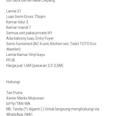
sun deck bertemakan Jepang
Lantai 21
Luas Semi Gross 73sqm
Kamar tidur 2
Kamar mandi 1
Semua unit pakai private lift
Ada balcony luas, Entry Foyer
Semi-furnished (AC 4 unit, Kitchen set, Toilet TOTO Eco
Washlet)
Lantai Kamar Vinyl kayu
PPJB
Harga jual 1,6M (pasaran 2,3-2,5M)
Hubungi:
Tan Putra
Xavier Marks Mulyosari
bit*ly/TAN-WA
NB: Tanda (*) diganti (.) Untuk langsung menghubungi via
WhatsApp (WA)