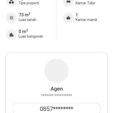
Tipe properti
Kamar Tidur
2
73 m
1
Luas tanah
Kamar mandi
2
0 m
Luas bangunan
Agen
******* **********
0857********