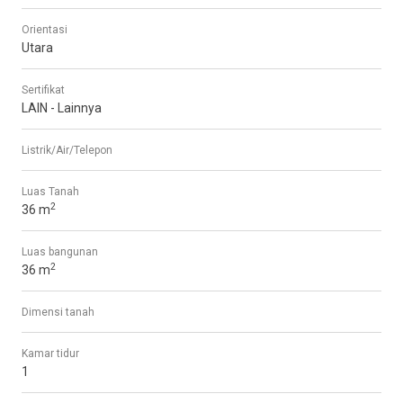
Orientasi
Utara
Sertifikat
LAIN - Lainnya
Listrik/Air/Telepon
Luas Tanah
2
36 m
Luas bangunan
2
36 m
Dimensi tanah
Kamar tidur
1