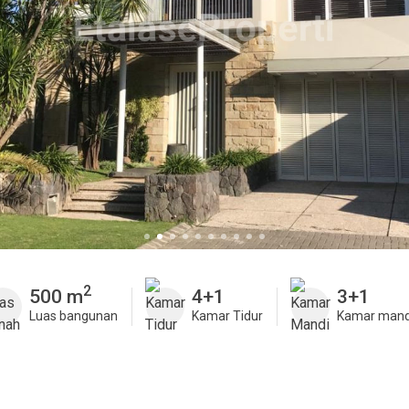
2
500 m
4+1
3+1
Luas bangunan
Kamar Tidur
Kamar mand