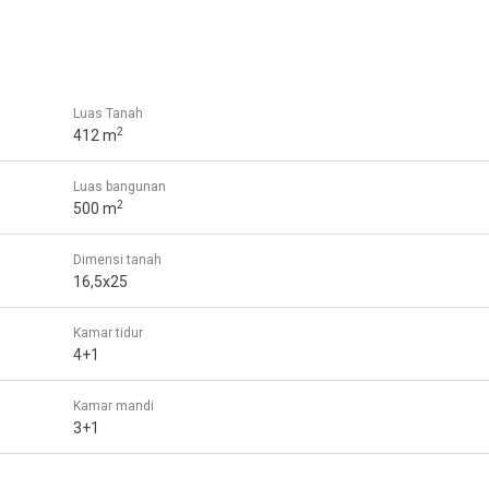
Luas Tanah
2
412 m
Luas bangunan
2
500 m
Dimensi tanah
16,5x25
Kamar tidur
4+1
Kamar mandi
3+1