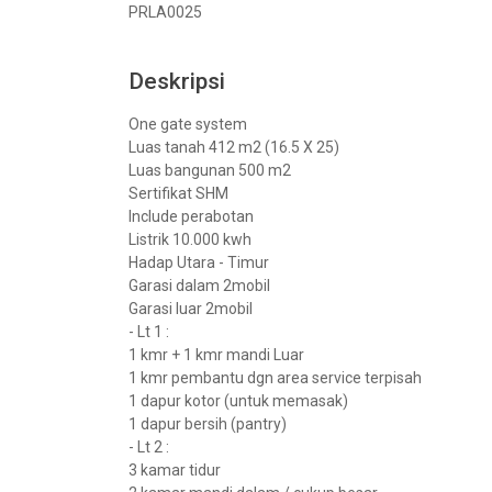
PRLA0025
Deskripsi
One gate system
Luas tanah 412 m2 (16.5 X 25)
Luas bangunan 500 m2
Sertifikat SHM
Include perabotan
Listrik 10.000 kwh
Hadap Utara - Timur
Garasi dalam 2mobil
Garasi luar 2mobil
- Lt 1 :
1 kmr + 1 kmr mandi Luar
1 kmr pembantu dgn area service terpisah
1 dapur kotor (untuk memasak)
1 dapur bersih (pantry)
- Lt 2 :
3 kamar tidur