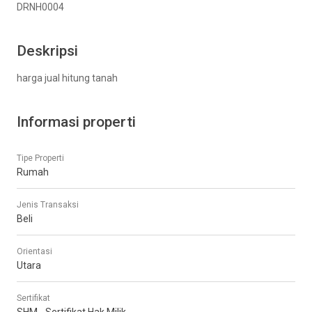
DRNH0004
Deskripsi
harga jual hitung tanah
Informasi properti
Tipe Properti
Rumah
Jenis Transaksi
Beli
Orientasi
Utara
Sertifikat
SHM - Sertifikat Hak Milik