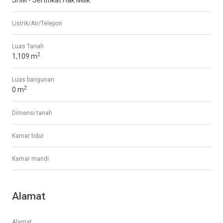
Listrik/Air/Telepon
Luas Tanah
2
1,109 m
Luas bangunan
2
0 m
Dimensi tanah
Kamar tidur
Kamar mandi
Alamat
Alamat