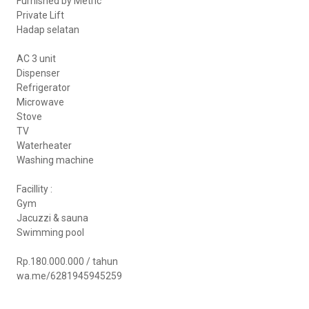
Furnished by Metric
Private Lift
Hadap selatan
AC 3 unit
Dispenser
Refrigerator
Microwave
Stove
TV
Waterheater
Washing machine
Facillity :
Gym
Jacuzzi & sauna
Swimming pool
Rp.180.000.000 / tahun
wa.me/6281945945259