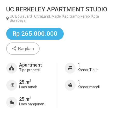
UC BERKELEY APARTMENT STUDIO
UC Boulevard , CitraLand, Made, Kec. Sambikerep, Kota
Surabaya
Rp 265.000.000
Bagikan
Apartment
1
Tipe properti
Kamar Tidur
2
25 m
1
Luas tanah
Kamar mandi
2
25 m
Luas bangunan