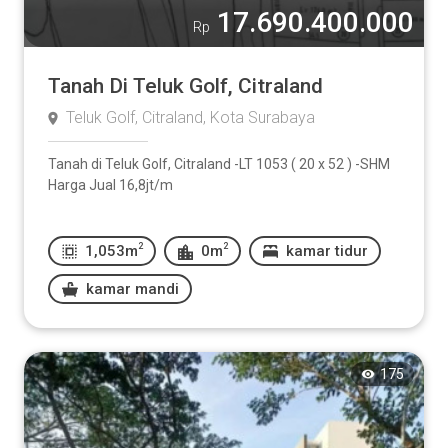
17.690.400.000
Rp
Tanah Di Teluk Golf, Citraland
Teluk Golf, Citraland, Kota Surabaya
Tanah di Teluk Golf, Citraland -LT 1053 ( 20 x 52 ) -SHM
Harga Jual 16,8jt/m
2
2
1,053m
0m
kamar tidur
kamar mandi
175