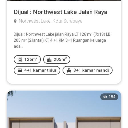
Dijual : Northwest Lake Jalan Raya
Northwest Lake, Kota Surabaya
Dijual : Northwest Lake jalan Raya LT 126 m² (7x18) LB
205 m² (2 lantai) KT 4 +1 KM 3+1 Ruangan keluarga
ada...
2
2
126m
205m
4+1 kamar tidur
3+1 kamar mandi
184