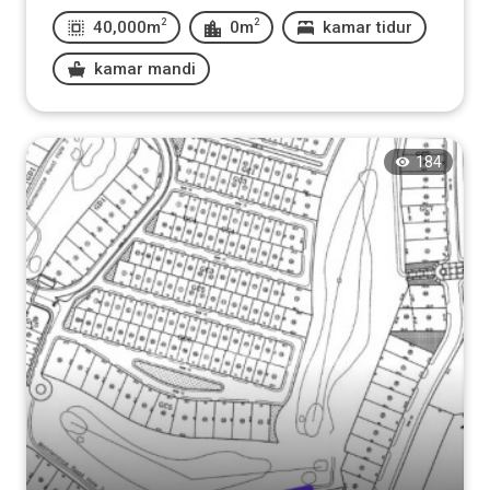
2
2
40,000m
0m
kamar tidur
kamar mandi
184