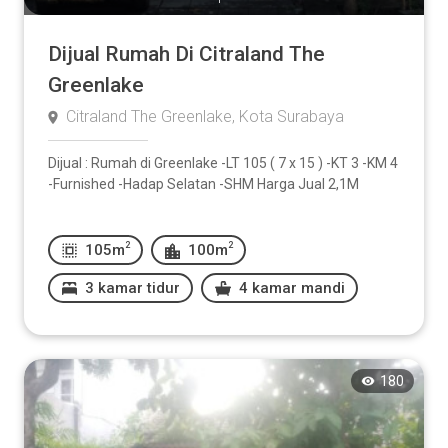
Dijual Rumah Di Citraland The
Greenlake
Citraland The Greenlake, Kota Surabaya
Dijual : Rumah di Greenlake -LT 105 ( 7 x 15 ) -KT 3 -KM 4
-Furnished -Hadap Selatan -SHM Harga Jual 2,1M
2
2
105m
100m
3 kamar tidur
4 kamar mandi
180