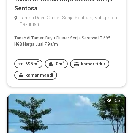
Sentosa
Taman Dayu Cluster Senja Sentosa, Kabupaten
Pasuruan
Tanah di Taman Dayu Cluster Senja Sentosa LT 695
HGB Harga Jual 7,9jt/m
2
2
695m
0m
kamar tidur
kamar mandi
156