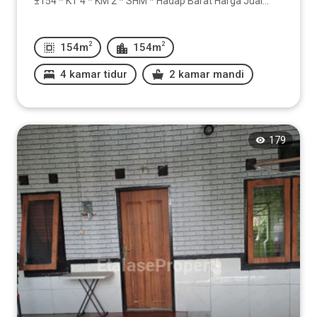
±154 * KT 4 * KM 2 * SHM * Hadap Barat Harga Jual...
2
2
154m
154m
4 kamar tidur
2 kamar mandi
179