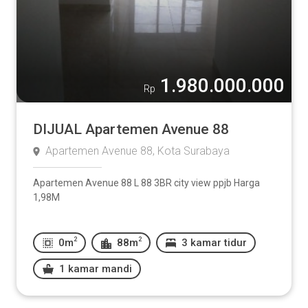
1.980.000.000
Rp
DIJUAL Apartemen Avenue 88
Apartemen Avenue 88, Kota Surabaya
Apartemen Avenue 88 L 88 3BR city view ppjb Harga
1,98M
2
2
0m
88m
3 kamar tidur
1 kamar mandi