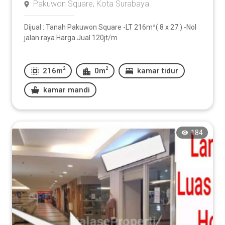
Pakuwon Square, Kota Surabaya
Dijual : Tanah Pakuwon Square -LT 216m²( 8 x 27 ) -Nol
jalan raya Harga Jual 120jt/m
2
2
216m
0m
kamar tidur
kamar mandi
184