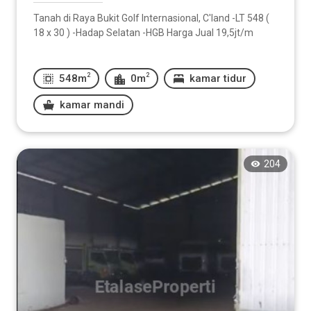
Tanah di Raya Bukit Golf Internasional, C'land -LT 548 (
18 x 30 ) -Hadap Selatan -HGB Harga Jual 19,5jt/m
2
2
548m
0m
kamar tidur
kamar mandi
204