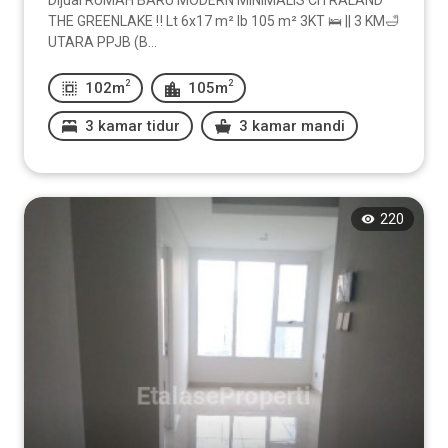
Dijual RUMAH BARU MODERN MINIMALIS CITRALAND
THE GREENLAKE ‼️ Lt 6x17 m² lb 105 m² 3KT 🛌 || 3 KM🛁
UTARA PPJB (B...
2
2
102m
105m
3 kamar tidur
3 kamar mandi
220