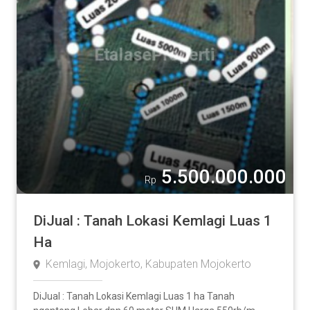
5.500.000.000
Rp
DiJual : Tanah Lokasi Kemlagi Luas 1
Ha
Kemlagi, Mojokerto, Kabupaten Mojokerto
DiJual : Tanah Lokasi Kemlagi Luas 1 ha Tanah