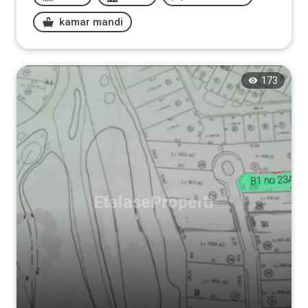
kamar mandi
173