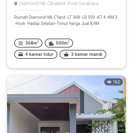
Diamond Hill, Citraland, Kota Surabaya
Rumah Diamond Hill, C'land -LT 368 -LB 500 -KT 4 -KM 3
-Hook -Hadap Selatan-Timur Harga Jual 8,9M
2
2
368m
500m
4 kamar tidur
3 kamar mandi
162