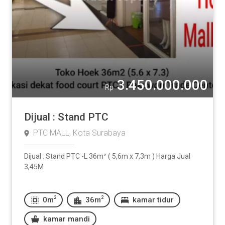
3.450.000.000
Rp
Dijual : Stand PTC
PTC MALL, Kota Surabaya
Dijual : Stand PTC -L 36m² ( 5,6m x 7,3m ) Harga Jual
3,45M
2
2
0m
36m
kamar tidur
kamar mandi