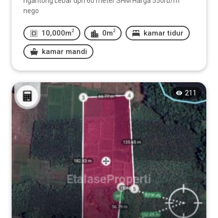
ngantong Lebar dpn 60 meter SHM Harga 550rb/m
nego
2
2
10,000m
0m
kamar tidur
kamar mandi
211