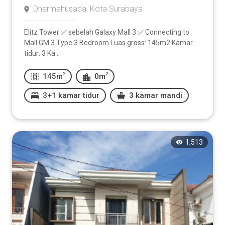
Dharmahusada, Kota Surabaya
Elitz Tower ✅ sebelah Galaxy Mall 3 ✅ Connecting to
Mall GM 3 Type 3 Bedroom Luas gross: 145m2 Kamar
tidur: 3 Ka...
2
2
145m
0m
3+1 kamar tidur
3 kamar mandi
1,513