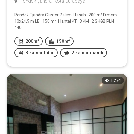
Pondok tjandra, Kota Surabaya
Pondok Tjandra Cluster Palem Ltanah : 200 m² Dimensi
10x24,5 m LB : 150 m² 1 lantai KT : 3 KM : 2 SHGB PLN
440...
2
2
200m
150m
3 kamar tidur
2 kamar mandi
1,274