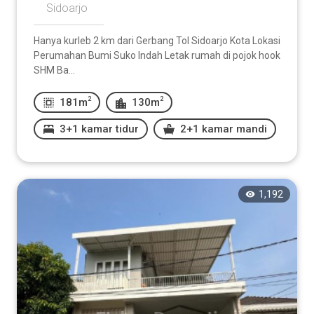
Sidoarjo
Hanya kurleb 2 km dari Gerbang Tol Sidoarjo Kota Lokasi
Perumahan Bumi Suko Indah Letak rumah di pojok hook
SHM Ba...
2
2
181m
130m
3+1 kamar tidur
2+1 kamar mandi
1,192