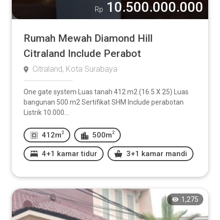
10.500.000.000
Rp
Rumah Mewah Diamond Hill
Citraland Include Perabot
Citraland, Kota Surabaya
One gate system Luas tanah 412 m2 (16.5 X 25) Luas
bangunan 500 m2 Sertifikat SHM Include perabotan
Listrik 10.000...
2
2
412m
500m
4+1 kamar tidur
3+1 kamar mandi
1,275