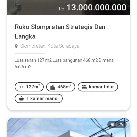
13.000.000.000
Rp
Ruko Slompretan Strategis Dan
Langka
Slompretan, Kota Surabaya
Luas tanah 127 m2 Luas bangunan 468 m2 Dimensi
5x25 m2
2
2
127m
468m
kamar tidur
1 kamar mandi
579