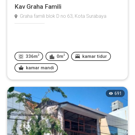
Kav Graha Famili
Graha famili blok D no 63, Kota Surabaya
2
2
336m
0m
kamar tidur
kamar mandi
691