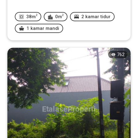
2
2
38m
0m
2 kamar tidur
1 kamar mandi
762