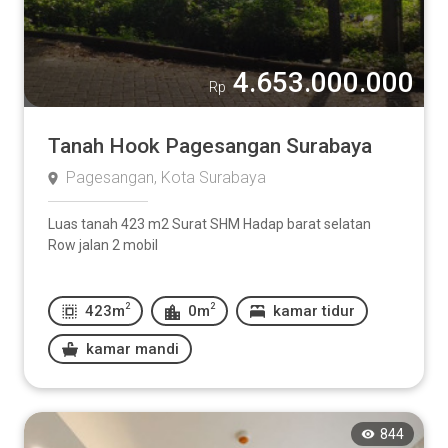
4.653.000.000
Rp
Tanah Hook Pagesangan Surabaya
Pagesangan, Kota Surabaya
Luas tanah 423 m2 Surat SHM Hadap barat selatan
Row jalan 2 mobil
2
2
423m
0m
kamar tidur
kamar mandi
844