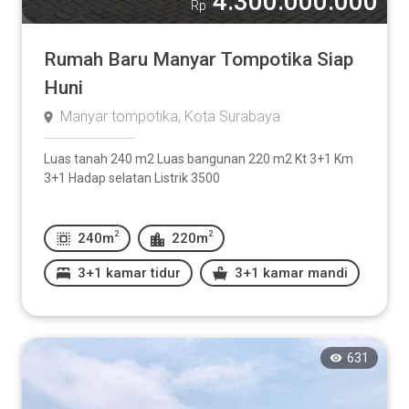
4.300.000.000
Rp
Rumah Baru Manyar Tompotika Siap
Huni
Manyar tompotika, Kota Surabaya
Luas tanah 240 m2 Luas bangunan 220 m2 Kt 3+1 Km
3+1 Hadap selatan Listrik 3500
2
2
240m
220m
3+1 kamar tidur
3+1 kamar mandi
631