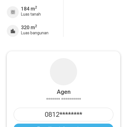
2
184 m
Luas tanah
2
320 m
Luas bangunan
Agen
******* **********
0812********