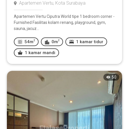
Apartemen Vertu, Kota Surabaya
Apartemen Vertu Ciputra World tipe 1 bedroom corner -
Furnished Fasilitas kolam renang, playground, gym,
sauna, jacuz...
2
2
54m
0m
1 kamar tidur
1 kamar mandi
50