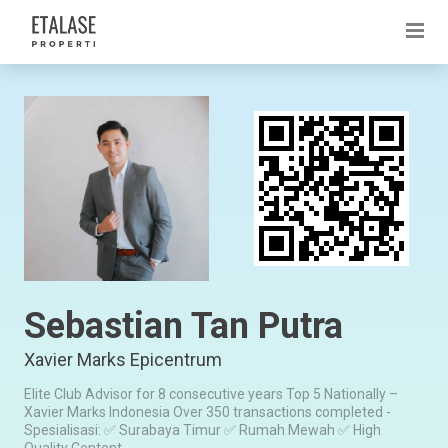
Sebastian Tan Putra
Xavier Marks Epicentrum
Elite Club Advisor for 8 consecutive years Top 5 Nationally –
Xavier Marks Indonesia Over 350 transactions completed -
Spesialisasi: ✅ Surabaya Timur ✅ Rumah Mewah ✅ High