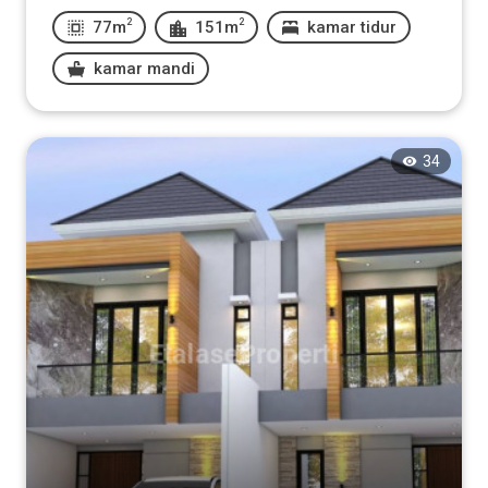
2
2
77m
151m
kamar tidur
kamar mandi
34