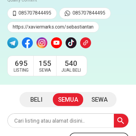
Quality Content
085707844495
085707844495
https://xaviermarks.com/sebastiantan
695
155
540
LISTING
SEWA
JUAL BELI
BELI
SEMUA
SEWA