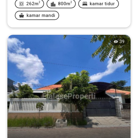
2
2
262m
800m
kamar tidur
kamar mandi
39