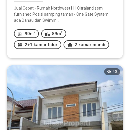
Jual Cepat - Rumah Northwest Hill Citraland semi
furnished Posisi samping taman - One Gate System
ada Danau dan Swimm...
2
2
90m
89m
2+1 kamar tidur
2 kamar mandi
43