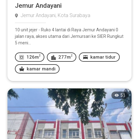
Jemur Andayani
Jemur Andayani, Kota Surabaya
10 unit jejer - Ruko 4 lantai di Raya Jemur Andayani 0
jalan raya, akses utama dari Jemursari ke SIER Rungkut
5 meni...
2
2
126m
277m
kamar tidur
kamar mandi
51