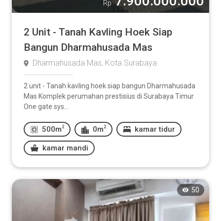
7.900.000.000
Rp
2 Unit - Tanah Kavling Hoek Siap
Bangun Dharmahusada Mas
Dharmahusada Mas, Kota Surabaya
2 unit - Tanah kavling hoek siap bangun Dharmahusada
Mas Komplek perumahan prestisius di Surabaya Timur
One gate sys...
2
2
500m
0m
kamar tidur
kamar mandi
50