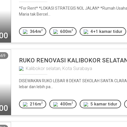
*For Rent* *LOKASI STRATEGIS NOL JALAN* *Rumah Usaha Ng
Maria tak Bercel...
2
2
364m
600m
4+1 kamar tidur
000
669
RUKO RENOVASI KALIBOKOR SELATA
Kalibokor selatan, Kota Surabaya
DISEWAKAN RUKO LEBAR 8 DEKAT SEKOLAH SANTA CLARA Luas 
lebar dan lebih pa...
2
2
216m
400m
5 kamar tidur
000