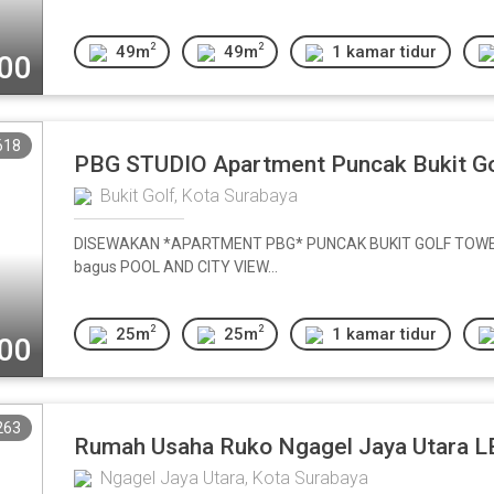
2
2
49m
49m
1 kamar tidur
000
618
PBG STUDIO Apartment Puncak Bukit Go
Bukit Golf, Kota Surabaya
DISEWAKAN *APARTMENT PBG* PUNCAK BUKIT GOLF TOWER
bagus POOL AND CITY VIEW...
2
2
25m
25m
1 kamar tidur
000
263
Rumah Usaha Ruko Ngagel Jaya Utara 
Ngagel Jaya Utara, Kota Surabaya