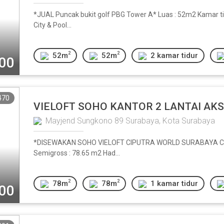
*JUAL Puncak bukit golf PBG Tower A* Luas : 52m2 Kamar ti
City & Pool...
2
2
52m
52m
2 kamar tidur
000
470
VIELOFT SOHO KANTOR 2 LANTAI AK
Mayjend Sungkono 89 Surabaya, Kota Surabaya
*DISEWAKAN SOHO VIELOFT CIPUTRA WORLD SURABAYA CON
Semigross : 78.65 m2 Had...
2
2
78m
78m
1 kamar tidur
000