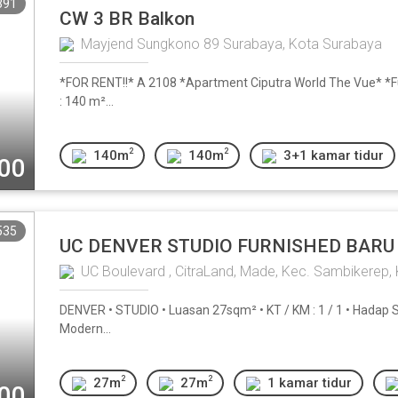
391
CW 3 BR Balkon
Mayjend Sungkono 89 Surabaya, Kota Surabaya
*FOR RENT!!* A 2108 *Apartment Ciputra World The Vue* *Ful
: 140 m²...
2
2
140m
140m
3+1 kamar tidur
000
535
UC DENVER STUDIO FURNISHED BARU
UC Boulevard , CitraLand, Made, Kec. Sambikerep,
DENVER • STUDIO • Luasan 27sqm² • KT / KM : 1 / 1 • Hadap Sel
Modern...
2
2
27m
27m
1 kamar tidur
000