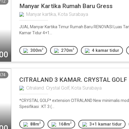
712
Manyar Kartika Rumah Baru Gress
Manyar kartika, Kota Surabaya
JUAL Manyar Kartika Timur Rumah Baru RENOVASI Luas Ta
Kamar Tidur 4+1...
2
2
300m
270m
4 kamar tidur
000
374
CITRALAND 3 KAMAR. CRYSTAL GOLF
Citraland. Crystal Golf, Kota Surabaya
*CRYSTAL GOLF* extension CITRALAND New minimalis modern h
Spesifikasi : KT 3 (...
2
2
88m
168m
3+1 kamar tidur
000