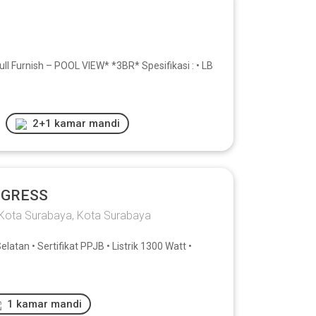
l Furnish – POOL VIEW* *3BR* Spesifikasi : • LB
2+1 kamar mandi
 GRESS
 Kota Surabaya, Kota Surabaya
atan • Sertifikat PPJB • Listrik 1300 Watt •
1 kamar mandi