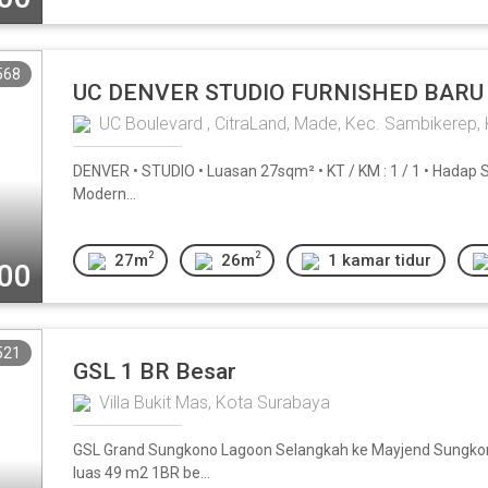
568
UC DENVER STUDIO FURNISHED BARU
UC Boulevard , CitraLand, Made, Kec. Sambikerep,
DENVER • STUDIO • Luasan 27sqm² • KT / KM : 1 / 1 • Hadap Sel
Modern...
2
2
27m
26m
1 kamar tidur
000
521
GSL 1 BR Besar
Villa Bukit Mas, Kota Surabaya
GSL Grand Sungkono Lagoon Selangkah ke Mayjend Sungkono
luas 49 m2 1BR be...