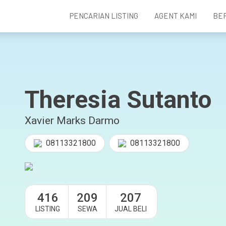
PENCARIAN LISTING
AGENT KAMI
BE
Theresia Sutanto
Xavier Marks Darmo
08113321800
08113321800
416
209
207
LISTING
SEWA
JUAL BELI