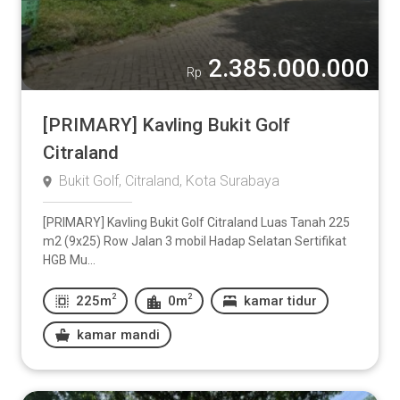
2.385.000.000
Rp
[PRIMARY] Kavling Bukit Golf
Citraland
Bukit Golf, Citraland, Kota Surabaya
[PRIMARY] Kavling Bukit Golf Citraland Luas Tanah 225
m2 (9x25) Row Jalan 3 mobil Hadap Selatan Sertifikat
HGB Mu...
2
2
225m
0m
kamar tidur
kamar mandi