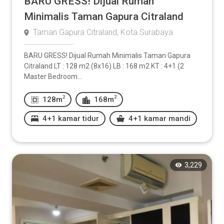
BARU GRESS! Dijual Rumah
Minimalis Taman Gapura Citraland
Taman Gapura Citraland, Kota Surabaya
BARU GRESS! Dijual Rumah Minimalis Taman Gapura
Citraland LT : 128 m2 (8x16) LB : 168 m2 KT : 4+1 (2
Master Bedroom...
2
2
128m
168m
4+1 kamar tidur
4+1 kamar mandi
3,229