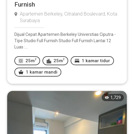
Furnish
Apartemen Berkeley, Citraland Boulevard, Kota
Surabaya
Dijual Cepat Apartemen Berkeley Universtias Ciputra -
Tipe Studio Full Furnish Studio Full Furnish Lantai 12
Luas :...
2
2
25m
25m
1 kamar tidur
1 kamar mandi
1,729