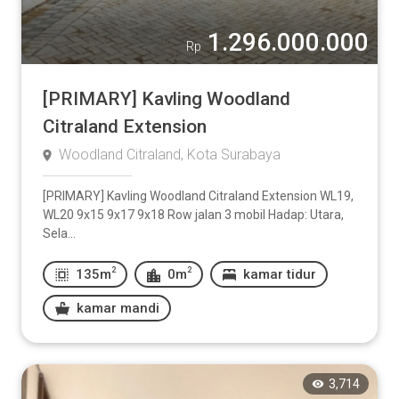
1.296.000.000
Rp
[PRIMARY] Kavling Woodland
Citraland Extension
Woodland Citraland, Kota Surabaya
[PRIMARY] Kavling Woodland Citraland Extension WL19,
WL20 9x15 9x17 9x18 Row jalan 3 mobil Hadap: Utara,
Sela...
2
2
135m
0m
kamar tidur
kamar mandi
3,714