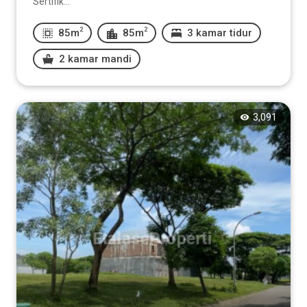
Sertifik...
2
2
85m
85m
3 kamar tidur
2 kamar mandi
3,091