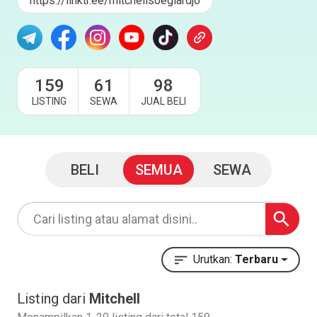
https://linktr.ee/mitchellsoegiardjo
159
61
98
LISTING
SEWA
JUAL BELI
BELI
SEMUA
SEWA
Urutkan:
Terbaru
Listing dari
Mitchell