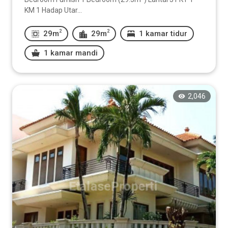
KM 1 Hadap Utar...
2
2
29m
29m
1 kamar tidur
1 kamar mandi
2,046