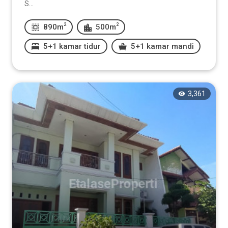
S...
2
2
890m
500m
5+1 kamar tidur
5+1 kamar mandi
3,361