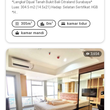
*Langka! Dijual Tanah Bukit Bali Citraland Surabaya*
Luas: 304.5 m2 (14.5x21) Hadap: Selatan Sertifikat: HGB
*H...
2
2
305m
0m
kamar tidur
kamar mandi
3,654