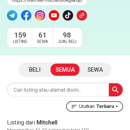
https://linktr.ee/mitchellsoegiardjo
159
61
98
LISTING
SEWA
JUAL BELI
BELI
SEMUA
SEWA
Urutkan:
Terbaru
Listing dari
Mitchell