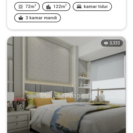
2
2
72m
122m
kamar tidur
3 kamar mandi
3,333