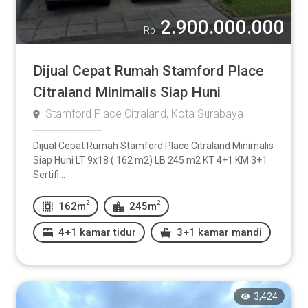
2.900.000.000
Rp
Dijual Cepat Rumah Stamford Place
Citraland Minimalis Siap Huni
Stamford Place Citraland, Kota Surabaya
Dijual Cepat Rumah Stamford Place Citraland Minimalis
Siap Huni LT 9x18 ( 162 m2) LB 245 m2 KT 4+1 KM 3+1
Sertifi...
2
2
162m
245m
4+1 kamar tidur
3+1 kamar mandi
3,424