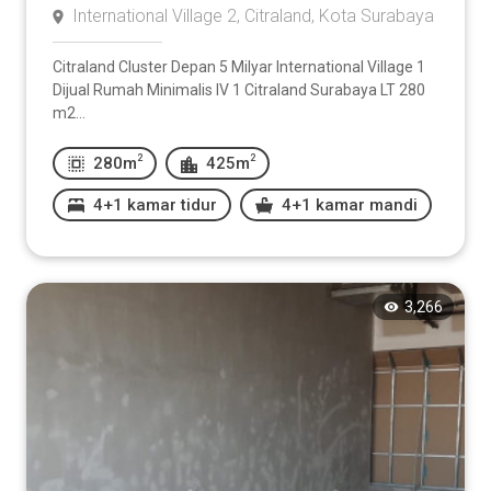
International Village 2, Citraland, Kota Surabaya
Citraland Cluster Depan 5 Milyar International Village 1
Dijual Rumah Minimalis IV 1 Citraland Surabaya LT 280
m2...
2
2
280m
425m
4+1 kamar tidur
4+1 kamar mandi
3,266