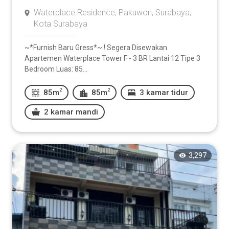
Waterplace Residence, Pakuwon, Surabaya,
Kota Surabaya
~*Furnish Baru Gress*~ ! Segera Disewakan
Apartemen Waterplace Tower F - 3 BR Lantai 12 Tipe 3
Bedroom Luas: 85...
2
2
85m
85m
3 kamar tidur
2 kamar mandi
3,297