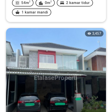
2
2
54m
0m
2 kamar tidur
1 kamar mandi
3,457