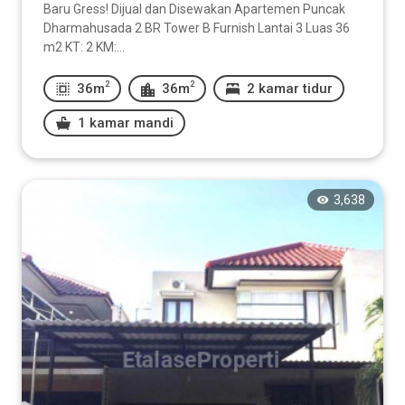
Baru Gress! Dijual dan Disewakan Apartemen Puncak
Dharmahusada 2 BR Tower B Furnish Lantai 3 Luas 36
m2 KT: 2 KM:...
2
2
36m
36m
2 kamar tidur
1 kamar mandi
3,638