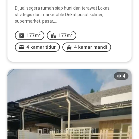
Dijual segera rumah siap huni dan terawat Lokasi
strategis dan marketable Dekat pusat kuliner,
supermarket, pasar,...
2
2
177m
177m
4 kamar tidur
4 kamar mandi
4