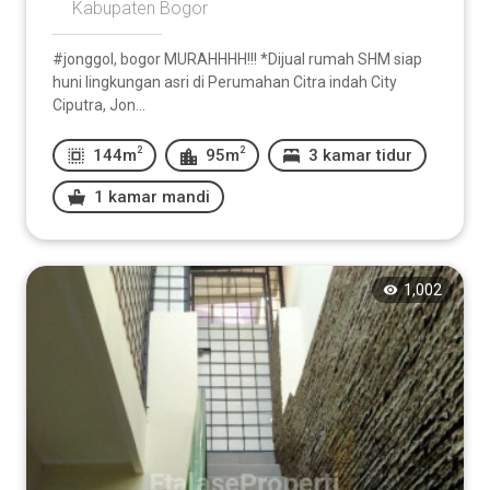
Kabupaten Bogor
#jonggol, bogor MURAHHHH!!! *Dijual rumah SHM siap
huni lingkungan asri di Perumahan Citra indah City
Ciputra, Jon...
2
2
144m
95m
3 kamar tidur
1 kamar mandi
1,002