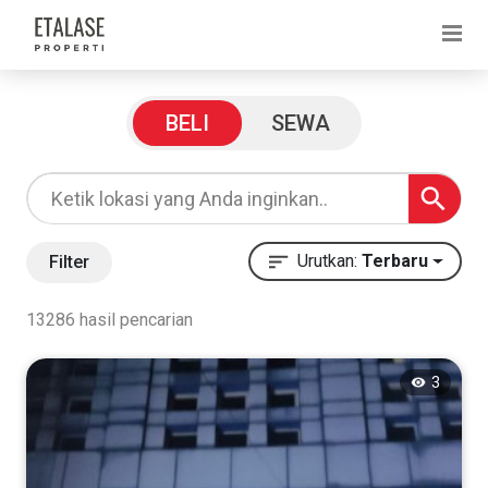
Filter Pencarian
BELI
SEWA
Harga
Rp
Urutkan:
Terbaru
Filter
13286 hasil pencarian
Rp
3
Kategori