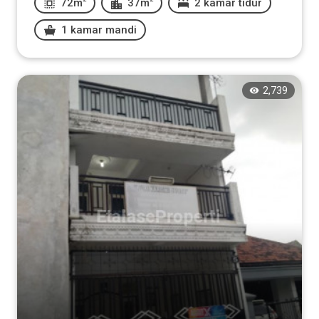
72m
37m
2 kamar tidur
1 kamar mandi
2,739