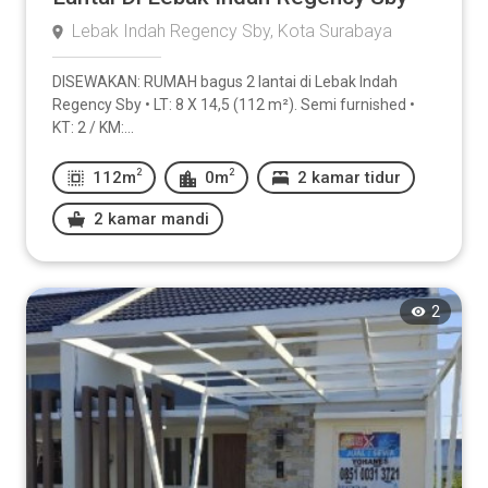
Lebak Indah Regency Sby, Kota Surabaya
DISEWAKAN: RUMAH bagus 2 lantai di Lebak Indah
Regency Sby • LT: 8 X 14,5 (112 m²). Semi furnished •
KT: 2 / KM:...
2
2
112m
0m
2 kamar tidur
2 kamar mandi
2