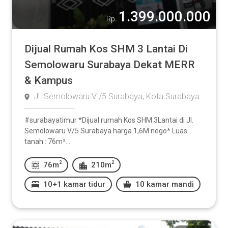
1.399.000.000
Rp
Dijual Rumah Kos SHM 3 Lantai Di
Semolowaru Surabaya Dekat MERR
& Kampus
Jl. Semolowaru V /5 Surabaya, Kota Surabaya
#surabayatimur *Dijual rumah Kos SHM 3Lantai di Jl.
Semolowaru V/5 Surabaya harga 1,6M nego* Luas
tanah : 76m²...
2
2
76m
210m
10+1 kamar tidur
10 kamar mandi