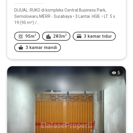
DIJUAL: RUKO di kompleks Central Business Park,
2
m
Semolowaru MERR - Surabaya • 3 Lantai. HGB. • LT: 5 x
19 (95 m²) /...
Luas Bangunan
2
2
95m
283m
3 kamar tidur
3 kamar mandi
2
m
-
5
2
m
Kamar Tidur
1
2
3
4
5