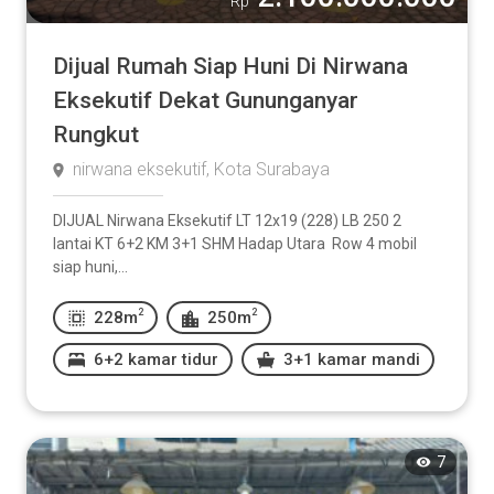
Rp
Dijual Rumah Siap Huni Di Nirwana
Eksekutif Dekat Gununganyar
Rungkut
nirwana eksekutif, Kota Surabaya
DIJUAL Nirwana Eksekutif LT 12x19 (228) LB 250 2
lantai KT 6+2 KM 3+1 SHM Hadap Utara Row 4 mobil
siap huni,...
2
2
228m
250m
6+2 kamar tidur
3+1 kamar mandi
7