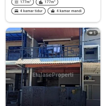
2
2
177m
177m
4 kamar tidur
4 kamar mandi
5