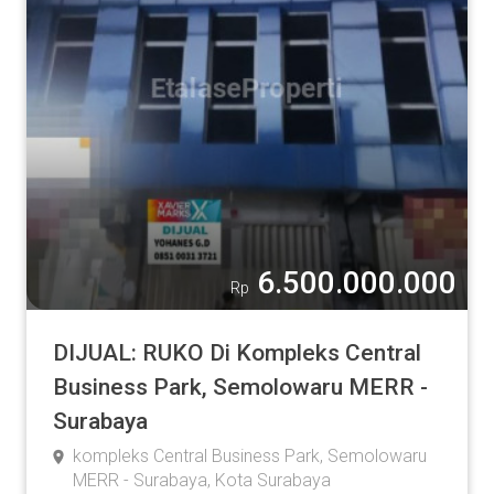
Rumah
Apartment
Ruko
Tanah
Pabrik / Gudang
Komersial
Lainnya
6.500.000.000
Rp
Luas Tanah
DIJUAL: RUKO Di Kompleks Central
Business Park, Semolowaru MERR -
Surabaya
2
m
kompleks Central Business Park, Semolowaru
-
MERR - Surabaya, Kota Surabaya