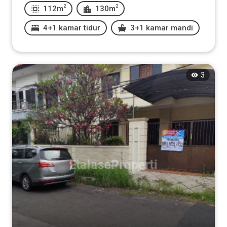
2
2
112m
130m
4+1 kamar tidur
3+1 kamar mandi
3