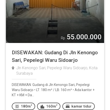
Lainnya:
-
55.000.000
Rp
DISEWAKAN: Gudang Di Jln Kenongo
Kamar Mandi
Sari, Pepelegi Waru Sidoarjo
1
2
3
4
5
Jln Kenongo Sari, Pepelegi Waru Sidoarjo, Kota
Surabaya
Lainnya:
DISEWAKAN: Gudang di Jln Kenongo Sari, Pepelegi
Waru Sidoarjo • LT: 180 m² / LB: 160 m² • Ada kantor +
-
KT + KM + Da...
2
2
180m
160m
kamar tidur