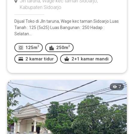
Jln taruna, Wage kec taman Sidoarjo,
Kabupaten Sidoarjo
Dijual Toko di Jln taruna, Wage kec taman Sidoarjo Luas
Tanah : 125 (5x25) Luas Bangunan : 250 Hadap :
Selatan...
2
2
125m
250m
2 kamar tidur
2+1 kamar mandi
7