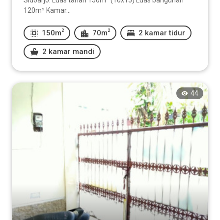
Sidoarjo. Luas tanah 150m² (10x15) Luas bangunan
120m² Kamar...
2
2
150m
70m
2 kamar tidur
2 kamar mandi
44