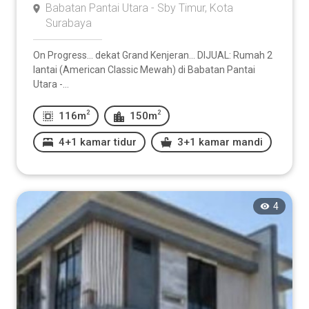
Babatan Pantai Utara - Sby Timur, Kota
Surabaya
On Progress... dekat Grand Kenjeran... DIJUAL: Rumah 2
lantai (American Classic Mewah) di Babatan Pantai
Utara -...
2
2
116m
150m
4+1 kamar tidur
3+1 kamar mandi
4