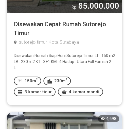
85.000.000
Rp
Disewakan Cepat Rumah Sutorejo
Timur
sutorejo timur, Kota Surabaya
Disewakan Rumah Siap Huni Sutorejo Timur LT : 150 m2
LB : 230 m2 KT : 3+1 KM : 4 Hadap : Utara Full Furnish 2
L...
2
2
150m
230m
3 kamar tidur
4 kamar mandi
4,698