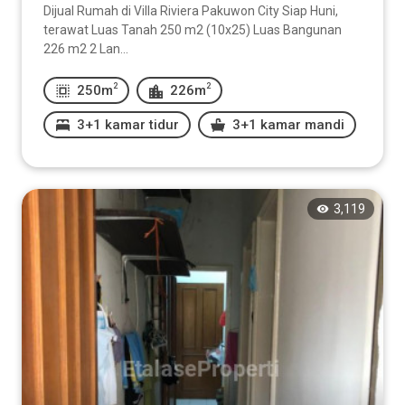
Dijual Rumah di Villa Riviera Pakuwon City Siap Huni,
terawat Luas Tanah 250 m2 (10x25) Luas Bangunan
2
m
226 m2 2 Lan...
2
2
250m
226m
Luas Bangunan
3+1 kamar tidur
3+1 kamar mandi
2
m
3,119
-
2
m
Kamar Tidur
1
2
3
4
5