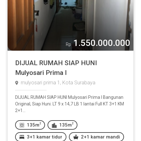
Lainnya:
-
1.550.000.000
Rp
DIJUAL RUMAH SIAP HUNI
Kamar Mandi
Mulyosari Prima I
1
2
3
4
5
mulyosari prima 1, Kota Surabaya
Lainnya:
DIJUAL RUMAH SIAP HUNI Mulyosari Prima I Bangunan
Original, Siap Huni. LT 9 x 14,7 LB 1 lantai Full KT 3+1 KM
2+1...
-
2
2
135m
135m
3+1 kamar tidur
2+1 kamar mandi