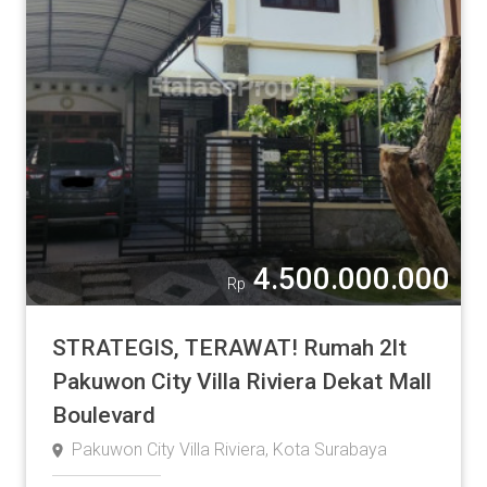
Rumah
Apartment
Ruko
Tanah
Pabrik / Gudang
Komersial
Lainnya
4.500.000.000
Rp
Luas Tanah
STRATEGIS, TERAWAT! Rumah 2lt
Pakuwon City Villa Riviera Dekat Mall
Boulevard
2
m
Pakuwon City Villa Riviera, Kota Surabaya
-