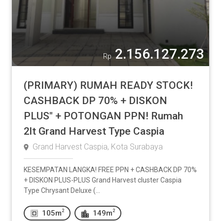
2.156.127.273
Rp
(PRIMARY) RUMAH READY STOCK!
CASHBACK DP 70% + DISKON
PLUS" + POTONGAN PPN! Rumah
2lt Grand Harvest Type Caspia
Grand Harvest Caspia, Kota Surabaya
KESEMPATAN LANGKA! FREE PPN + CASHBACK DP 70%
+ DISKON PLUS-PLUS Grand Harvest cluster Caspia
Type Chrysant Deluxe (...
2
2
105m
149m