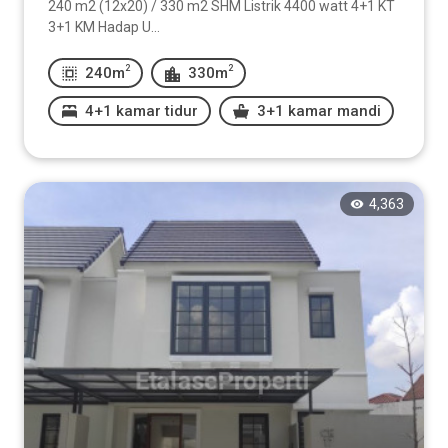
240 m2 (12x20) / 330 m2 SHM Listrik 4400 watt 4+1 KT
3+1 KM Hadap U...
2
2
240m
330m
4+1 kamar tidur
3+1 kamar mandi
4,363