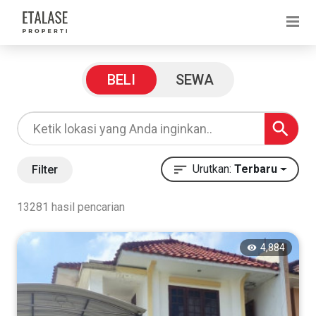
Filter Pencarian
BELI
SEWA
Harga
Rp
Urutkan:
Terbaru
Filter
13281 hasil pencarian
Rp
4,884
Kategori