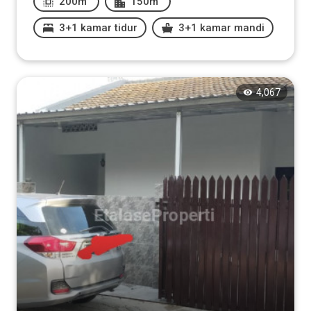
200m
150m
3+1 kamar tidur
3+1 kamar mandi
4,067