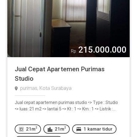
215.000.000
Rp
Jual Cepat Apartemen Purimas
Studio
purimas, Kota Surabaya
Jual cepat apartemen purimas studio •> Type : Studio
•> luas: 21 m2 •> lantai 5 •> Kt : 1 •> Km : 1 •> Listrik :...
2
2
21m
21m
1 kamar tidur