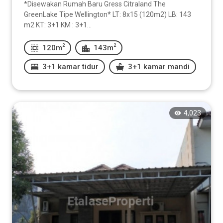
*Disewakan Rumah Baru Gress Citraland The
GreenLake Tipe Wellington* LT: 8x15 (120m2) LB: 143
m2 KT: 3+1 KM : 3+1...
2
2
120m
143m
3+1 kamar tidur
3+1 kamar mandi
4,023