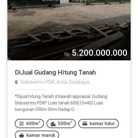
5.200.000.000
Rp
DiJual Gudang Hitung Tanah
Sidosermo PDK, Kota Surabaya
*Dijual hitung Tanah d bawah appraisal. Gudang
Sidosermo PDK* Luas tanah 600(15×40) Luas
bangunan 500m Shm Hadap U...
2
2
600m
500m
kamar tidur
kamar mandi