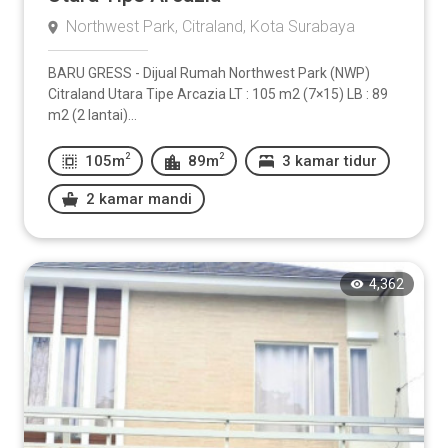
Northwest Park, Citraland, Kota Surabaya
BARU GRESS - Dijual Rumah Northwest Park (NWP)
Citraland Utara Tipe Arcazia LT : 105 m2 (7×15) LB : 89
m2 (2 lantai)...
2
2
105m
89m
3 kamar tidur
2 kamar mandi
4,362