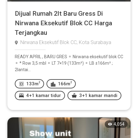
Dijual Rumah 2lt Baru Gress Di
Nirwana Eksekutif Blok CC Harga
Terjangkau
Nirwana Eksekutif Blok CC, Kota Surabaya
READY APRIL , BARU GRES ⚬ Nirwana eksekutif blok CC
⚬ * Row 3,5 mbl ⚬ LT 7×19 (133m²) ⚬ LB ±166m² ;
2lantai...
2
2
133m
166m
4+1 kamar tidur
3+1 kamar mandi
4,054