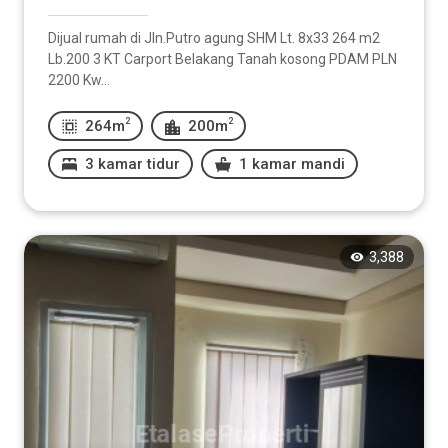
Dijual rumah di Jln.Putro agung SHM Lt. 8x33 264 m2
Lb.200 3 KT Carport Belakang Tanah kosong PDAM PLN
2200 Kw...
2
2
264m
200m
3 kamar tidur
1 kamar mandi
3,388