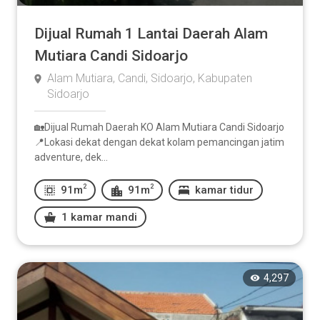
Dijual Rumah 1 Lantai Daerah Alam
Mutiara Candi Sidoarjo
Alam Mutiara, Candi, Sidoarjo, Kabupaten
Sidoarjo
🏡Dijual Rumah Daerah KO Alam Mutiara Candi Sidoarjo
📍Lokasi dekat dengan dekat kolam pemancingan jatim
adventure, dek...
2
2
91m
91m
kamar tidur
1 kamar mandi
4,297