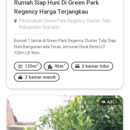
Rumah Siap Huni Di Green Park
Regency Harga Terjangkau
Perumahan Green Park Regency Cluster Tulip,
Kabupaten Sidoarjo
Rumah 1 lantai di Green Park Regency Cluster Tulip Siap
Huni Bangunan ada Teras Jemuran Deck Beton LT
120m LB 96m...
2
2
120m
96m
2 kamar tidur
2 kamar mandi
4,451