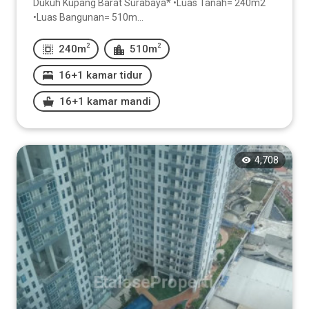
Dukuh Kupang Barat Surabaya* •Luas Tanah= 240m2
•Luas Bangunan= 510m...
2
2
240m
510m
16+1 kamar tidur
16+1 kamar mandi
4,708