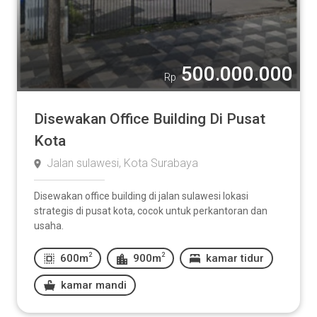
500.000.000
Rp
Disewakan Office Building Di Pusat
Kota
Jalan sulawesi, Kota Surabaya
Disewakan office building di jalan sulawesi lokasi
strategis di pusat kota, cocok untuk perkantoran dan
usaha.
2
2
600m
900m
kamar tidur
kamar mandi