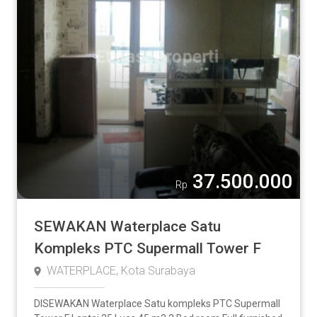
Rumah
Apartment
Ruko
Tanah
Pabrik / Gudang
Komersial
Lainnya
37.500.000
Rp
Luas Tanah
SEWAKAN Waterplace Satu
Kompleks PTC Supermall Tower F
WATERPLACE, Kota Surabaya
2
m
-
DISEWAKAN Waterplace Satu kompleks PTC Supermall