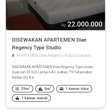
Lainnya:
22.000.000
-
Rp
DISEWAKAN APARTEMEN Dian
Regency Type Studio
Kamar Mandi
APARTEMEN Dian Regency, Kota Surabaya
1
2
3
4
5
DISEWAKAN APARTEMEN Dian Regency Type studio
(luas net 25 m2) Lantai 6 AC, kulkas, TV Full perabot
Lainnya:
Hadap city & p...
2
2
25m
0m
1 kamar tidur
-
1 kamar mandi