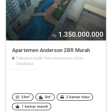
1.350.000.000
Rp
Apartemen Anderson 2BR Murah
Pakuwon indah Yono koeswoyo, Kota
Surabaya
2
2
54m
0m
2 kamar tidur
1 kamar mandi