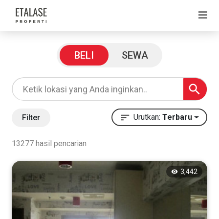
Filter Pencarian
BELI
SEWA
Harga
Rp
Urutkan:
Terbaru
Filter
13277 hasil pencarian
Rp
3,442
Kategori