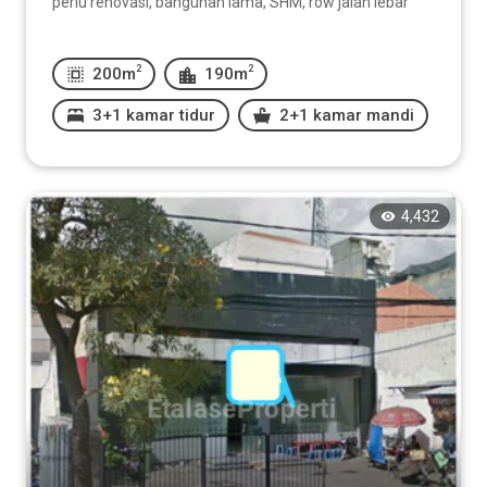
perlu renovasi, bangunan lama, SHM, row jalan lebar
2
2
200m
190m
3+1 kamar tidur
2+1 kamar mandi
4,432