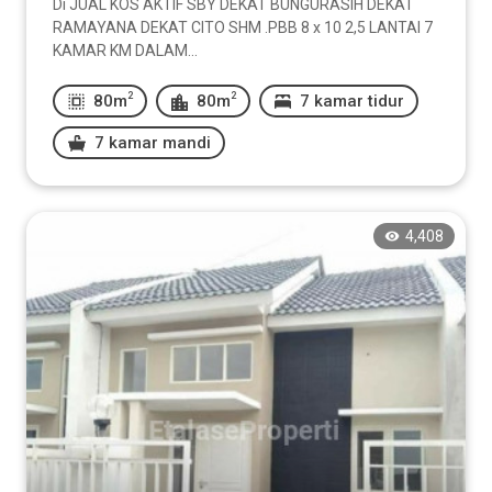
Di JUAL KOS AKTIF SBY DEKAT BUNGURASIH DEKAT
RAMAYANA DEKAT CITO SHM .PBB 8 x 10 2,5 LANTAI 7
KAMAR KM DALAM...
2
2
80m
80m
7 kamar tidur
7 kamar mandi
4,408