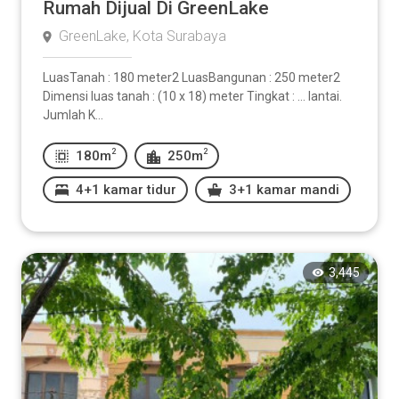
Rumah Dijual Di GreenLake
GreenLake, Kota Surabaya
LuasTanah : 180 meter2 LuasBangunan : 250 meter2
Dimensi luas tanah : (10 x 18) meter Tingkat : ... lantai.
Jumlah K...
2
2
180m
250m
4+1 kamar tidur
3+1 kamar mandi
3,445