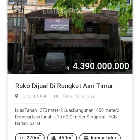
4.390.000.000
Rp
Ruko Dijual Di Rungkut Asri Timur
Rungkut Asri Timur, Kota Surabaya
LuasTanah : 270 meter2 LuasBangunan : 450 meter2
Dimensi luas tanah : (10 x 27) meter Sertipikat : HGB
Hadap :barat...
2
2
270m
450m
kamar tidur