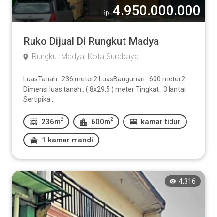
4.950.000.000
Rp
Ruko Dijual Di Rungkut Madya
Rungkut Madya, Kota Surabaya
LuasTanah : 236 meter2 LuasBangunan : 600 meter2
Dimensi luas tanah : ( 8x29,5 ) meter Tingkat : 3 lantai.
Sertipika...
2
2
236m
600m
kamar tidur
1 kamar mandi
4,316