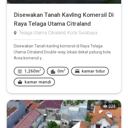
Disewakan Tanah Kavling Komersil Di
Raya Telaga Utama Citraland
Telaga Utama Citraland, Kota Surabaya
Disewakan Tanah kavling komersil di Raya Telaga
Utama Citraland Double-way, lokasi dekat patung bola
Area komersil y...
2
2
1,260m
0m
kamar tidur
kamar mandi
224