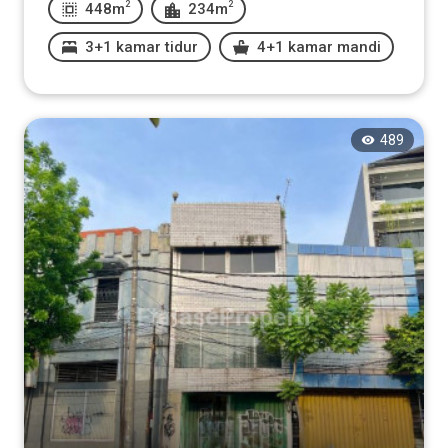
2
2
448m
234m
3+1 kamar tidur
4+1 kamar mandi
489