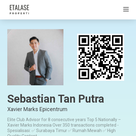
Sebastian Tan Putra
Xavier Marks Epicentrum
Elite Club Advisor for 8 consecutive years Top 5 Nationally –
Xavier Marks Indonesia Over 350 transactions completed -
Spesialisasi: ✅ Surabaya Timur ✅ Rumah Mewah ✅ High