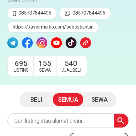
Quality Content
085707844495
085707844495
https://xaviermarks.com/sebastiantan
695
155
540
LISTING
SEWA
JUAL BELI
BELI
SEMUA
SEWA