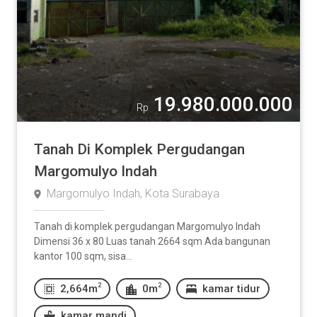
19.980.000.000
Rp
Tanah Di Komplek Pergudangan
Margomulyo Indah
Margomulyo Indah, Kota Surabaya
Tanah di komplek pergudangan Margomulyo Indah
Dimensi 36 x 80 Luas tanah 2664 sqm Ada bangunan
kantor 100 sqm, sisa...
2
2
2,664m
0m
kamar tidur
kamar mandi