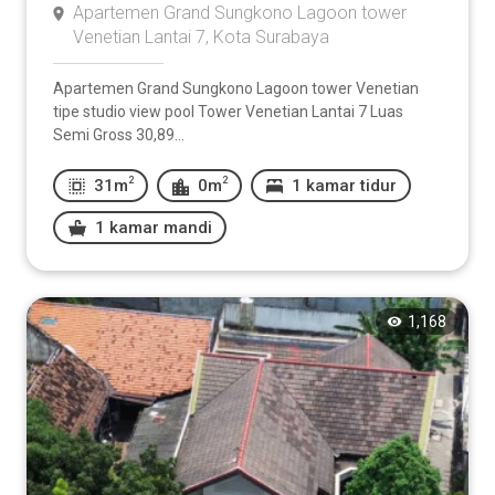
Apartemen Grand Sungkono Lagoon tower
Venetian Lantai 7, Kota Surabaya
Apartemen Grand Sungkono Lagoon tower Venetian
tipe studio view pool Tower Venetian Lantai 7 Luas
Semi Gross 30,89...
2
2
31m
0m
1 kamar tidur
1 kamar mandi
1,168