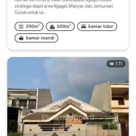
strategis diapit area Ngagel, Manyar, dan Jemursari
Cocok untuk us...
2
2
390m
600m
kamar tidur
kamar mandi
171