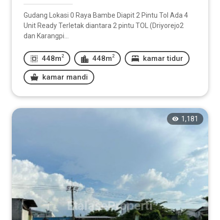
Gudang Lokasi 0 Raya Bambe Diapit 2 Pintu Tol Ada 4
Unit Ready Terletak diantara 2 pintu TOL (Driyorejo2
dan Karangpi...
2
2
448m
448m
kamar tidur
kamar mandi
1,181