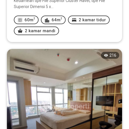
Kedamean tipe Flie Superior Cluster Havel, tipe Flie
Superior Dimensi 5 x...
2
2
60m
64m
2 kamar tidur
2 kamar mandi
216