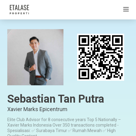
Sebastian Tan Putra
Xavier Marks Epicentrum
Elite Club Advisor for 8 consecutive years Top 5 Nationally –
Xavier Marks Indonesia Over 350 transactions completed -
Spesialisasi: ✅ Surabaya Timur ✅ Rumah Mewah ✅ High