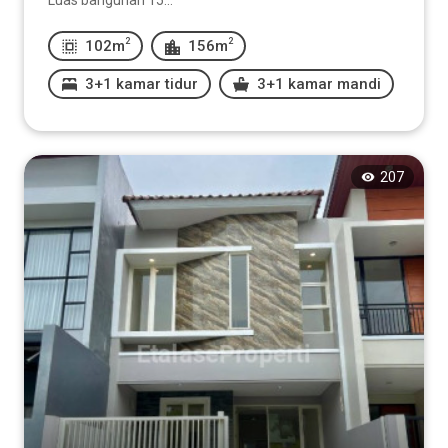
Luas bangunan 15...
2
2
102m
156m
3+1 kamar tidur
3+1 kamar mandi
207