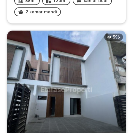
88m
120m
kamar tidur
2 kamar mandi
596