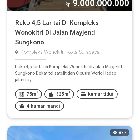
9.000.000.000
Rp
Ruko 4,5 Lantai Di Kompleks
Wonokitri Di Jalan Mayjend
Sungkono
Kompleks Wonokitri, Kota Surabaya
Ruko 4,5 lantai di Kompleks Wonokitri di Jalan Mayjend
Sungkono Dekat tol satelit dan Ciputra World Hadap
jalan ray...
2
2
75m
325m
kamar tidur
4 kamar mandi
887