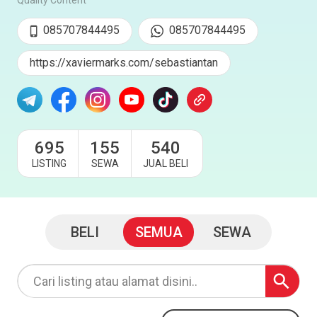
Quality Content
085707844495
085707844495
https://xaviermarks.com/sebastiantan
695
155
540
LISTING
SEWA
JUAL BELI
BELI
SEMUA
SEWA