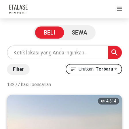
Filter Pencarian
BELI
SEWA
Harga
Rp
Urutkan:
Terbaru
Filter
13277 hasil pencarian
Rp
4,614
Kategori