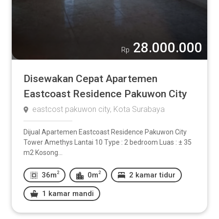
Lainnya:
28.000.000
-
Rp
Disewakan Cepat Apartemen
Eastcoast Residence Pakuwon City
Kamar Mandi
eastcost pakuwon city, Kota Surabaya
1
2
3
4
5
Dijual Apartemen Eastcoast Residence Pakuwon City
Tower Amethys Lantai 10 Type : 2 bedroom Luas : ± 35
Lainnya:
m2 Kosong...
2
2
36m
0m
2 kamar tidur
-
1 kamar mandi