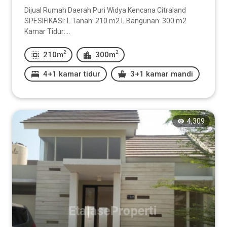
Dijual Rumah Daerah Puri Widya Kencana Citraland
SPESIFIKASI: L.Tanah: 210 m2 L.Bangunan: 300 m2
Kamar Tidur:...
2
2
210m
300m
4+1 kamar tidur
3+1 kamar mandi
4,309