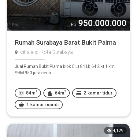
950.000.000
Rp
Rumah Surabaya Barat Bukit Palma
citraland, Kota Surabaya
Jual Rumah Bukit Plama blok C Lt 84 Lb 64 2 kt 1 km
SHM 950 juta nego
2
2
84m
64m
2 kamar tidur
1 kamar mandi
4,129