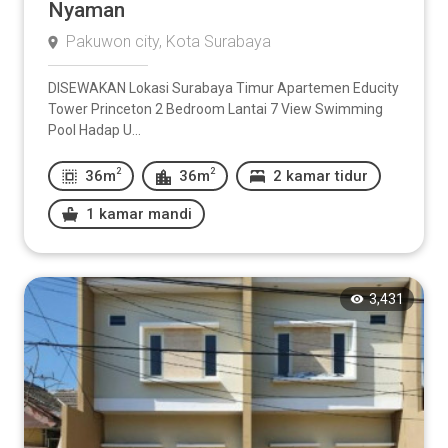
Nyaman
Pakuwon city, Kota Surabaya
DISEWAKAN Lokasi Surabaya Timur Apartemen Educity
Tower Princeton 2 Bedroom Lantai 7 View Swimming
Pool Hadap U...
2
2
36m
36m
2 kamar tidur
1 kamar mandi
3,431