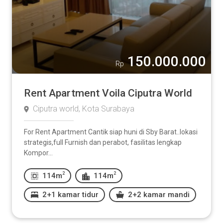
150.000.000
Rp
Rent Apartment Voila Ciputra World
Ciputra world, Kota Surabaya
For Rent Apartment Cantik siap huni di Sby Barat..lokasi
strategis,full Furnish dan perabot, fasilitas lengkap
Kompor...
2
2
114m
114m
2+1 kamar tidur
2+2 kamar mandi