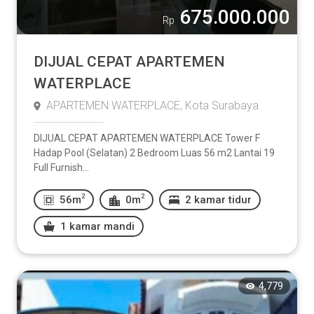
675.000.000
Rp
DIJUAL CEPAT APARTEMEN
WATERPLACE
APARTEMEN WATERPLACE, Kota Surabaya
DIJUAL CEPAT APARTEMEN WATERPLACE Tower F
Hadap Pool (Selatan) 2 Bedroom Luas 56 m2 Lantai 19
Full Furnish...
2
2
56m
0m
2 kamar tidur
1 kamar mandi
4,779