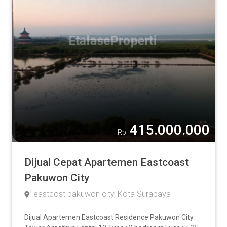
Rumah
Apartment
Ruko
Tanah
Pabrik / Gudang
Komersial
Lainnya
415.000.000
Rp
Luas Tanah
Dijual Cepat Apartemen Eastcoast
Pakuwon City
eastcost pakuwon city, Kota Surabaya
2
m
-
Dijual Apartemen Eastcoast Residence Pakuwon City