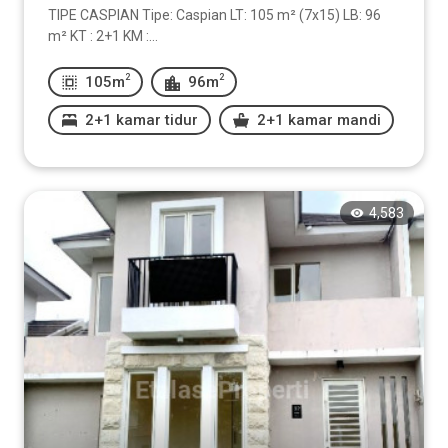
TIPE CASPIAN Tipe: Caspian LT: 105 m² (7x15) LB: 96
m² KT : 2+1 KM :...
2
2
105m
96m
2+1 kamar tidur
2+1 kamar mandi
4,583