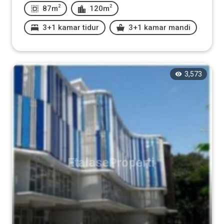
2
2
87m
120m
3+1 kamar tidur
3+1 kamar mandi
3,573