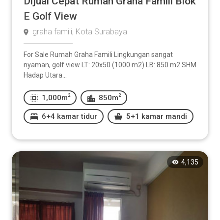
Dijual Cepat Rumah Graha Famili Blok
E Golf View
graha famili, Kota Surabaya
For Sale Rumah Graha Famili Lingkungan sangat
nyaman, golf view LT: 20x50 (1000 m2) LB: 850 m2 SHM
Hadap Utara...
2
2
1,000m
850m
6+4 kamar tidur
5+1 kamar mandi
4,135