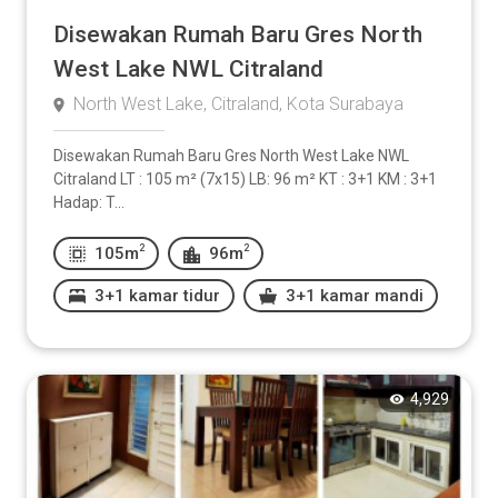
Disewakan Rumah Baru Gres North
West Lake NWL Citraland
North West Lake, Citraland, Kota Surabaya
Disewakan Rumah Baru Gres North West Lake NWL
Citraland LT : 105 m² (7x15) LB: 96 m² KT : 3+1 KM : 3+1
Hadap: T...
2
2
105m
96m
3+1 kamar tidur
3+1 kamar mandi
4,929