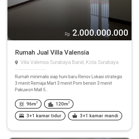
Lainnya:
-
2.000.000.000
Rp
Rumah Jual Villa Valensia
Villa Valensia Surabaya Barat, Kota Surabaya
Kamar Mandi
Rumah minimalis siap huni baru Renov Lokasi strategis
1
2
3
4
5
3 menit Remaja Mart 3 menit Pom bensin 3 menit
Pakuwon Mall 5...
Lainnya:
2
2
96m
120m
3+1 kamar tidur
3+1 kamar mandi
-