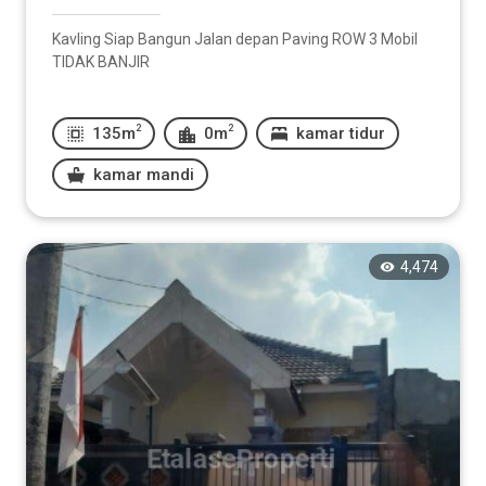
Kavling Siap Bangun Jalan depan Paving ROW 3 Mobil
TIDAK BANJIR
2
2
135m
0m
kamar tidur
kamar mandi
4,474