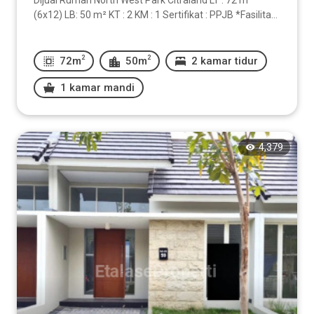
Dijual Rumah North West Park Citraland LT : 72 m²
(6x12) LB: 50 m² KT : 2 KM : 1 Sertifikat : PPJB *Fasilita...
2
2
72m
50m
2 kamar tidur
1 kamar mandi
4,379