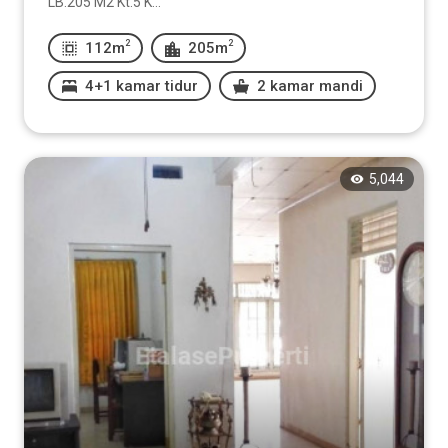
LB.205 M2 Kt.5 K...
2
2
112m
205m
4+1 kamar tidur
2 kamar mandi
5,044