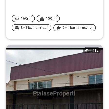
2
2
160m
150m
3+1 kamar tidur
2+1 kamar mandi
4,413