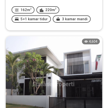
2
2
162m
220m
5+1 kamar tidur
3 kamar mandi
4,604