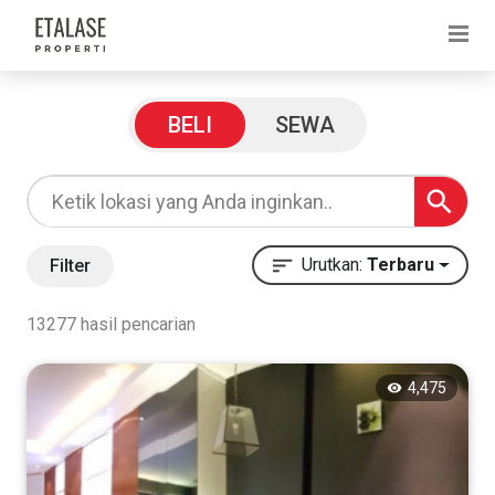
Filter Pencarian
BELI
SEWA
Harga
Rp
Urutkan:
Terbaru
Filter
13277 hasil pencarian
Rp
4,475
Kategori