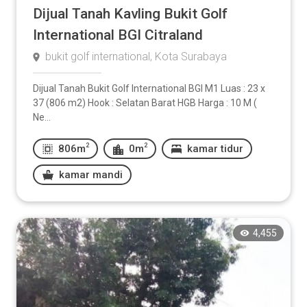
Dijual Tanah Kavling Bukit Golf
International BGI Citraland
bukit golf international, Kota Surabaya
Dijual Tanah Bukit Golf International BGI M1 Luas : 23 x
37 (806 m2) Hook : Selatan Barat HGB Harga : 10 M (
Ne...
2
2
806m
0m
kamar tidur
kamar mandi
4,455