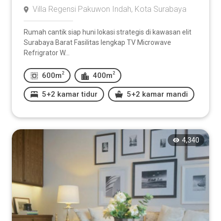
Villa Regensi Pakuwon Indah, Kota Surabaya
Rumah cantik siap huni lokasi strategis di kawasan elit
Surabaya Barat Fasilitas lengkap TV Microwave
Refrigrator W...
2
2
600m
400m
5+2 kamar tidur
5+2 kamar mandi
4,340