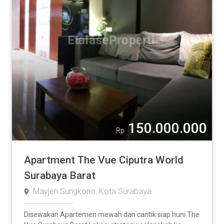
Rumah
Apartment
Ruko
Tanah
Pabrik / Gudang
Komersial
Lainnya
150.000.000
Rp
Luas Tanah
Apartment The Vue Ciputra World
Surabaya Barat
Mayjen Sungkono, Kota Surabaya
2
m
-
Disewakan Apartemen mewah dan cantik siap huni The