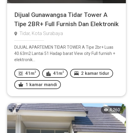
Dijual Gunawangsa Tidar Tower A
Tipe 2BR+ Full Furnish Dan Elektronik
Tidar, Kota Surabaya
DIJUAL APARTEMEN TIDAR TOWER A Tipe 2br+ Luas
40.63m2 Lantai 51 Hadap barat View city Full furnish +
elektronik...
2
2
41m
41m
2 kamar tidur
1 kamar mandi
4,260