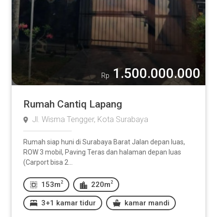
1.500.000.000
Rp
Rumah Cantiq Lapang
Jl. Wisma Tengger, Kota Surabaya
Rumah siap huni di Surabaya Barat Jalan depan luas,
ROW 3 mobil, Paving Teras dan halaman depan luas
(Carport bisa 2...
2
2
153m
220m
3+1 kamar tidur
kamar mandi