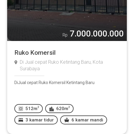
7.000.000.000
Rp
Ruko Komersil
Di Jual cepat Ruko Ketintang Baru, Kota
Surabaya
DiJual cepat Ruko Komersil Ketintang Baru
2
2
512m
620m
3 kamar tidur
6 kamar mandi