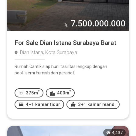
7.500.000.000
Rp
For Sale Dian Istana Surabaya Barat
Dian istana, Kota Surabaya
Rumah Cantik,siap huni fasilitas lengkap dengan
pool...semi Furnish dan perabot
2
2
375m
400m
4+1 kamar tidur
3+1 kamar mandi
4,437