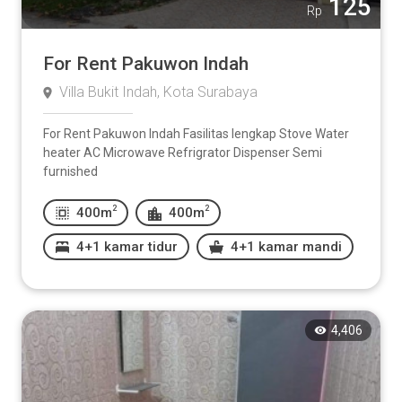
125
Rp
For Rent Pakuwon Indah
Villa Bukit Indah, Kota Surabaya
For Rent Pakuwon Indah Fasilitas lengkap Stove Water
heater AC Microwave Refrigrator Dispenser Semi
furnished
2
2
400m
400m
4+1 kamar tidur
4+1 kamar mandi
4,406