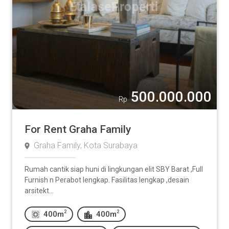
500.000.000
Rp
For Rent Graha Family
Graha Family, Kota Surabaya
Rumah cantik siap huni di lingkungan elit SBY Barat ,Full
Furnish n Perabot lengkap. Fasilitas lengkap ,desain
arsitekt...
2
2
400m
400m